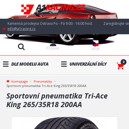
Kamenná prodejna Ostrava Po - Pá 9:00 - 16:00 hod.
Zaregistrujte se
info@a1racing.cz
Přihlásit
Jazyk
0
DLE MODELU AUTA
UNIVERZÁLNÍ DÍLY
homepage
Pneumatiky
Sportovní pneumatika Tri-Ace King 265/35R18 200AA
Sportovní pneumatika Tri-Ace
King 265/35R18 200AA