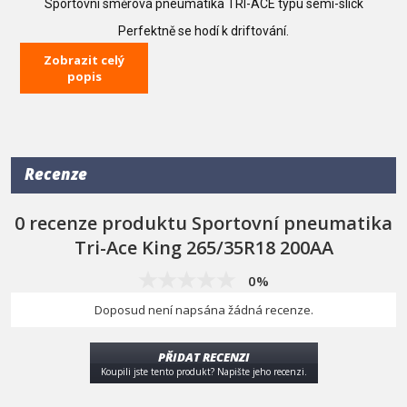
Sportovní směrová pneumatika TRI-ACE typu semi-slick
Perfektně se hodí k driftování.
Parametry:
Zobrazit celý
popis
Velikost: 265/35R18
Směs: 200AA
Při nákupu pneumatik neplatí akce "Doprava zdarma"
Recenze
0 recenze produktu Sportovní pneumatika
Tri-Ace King 265/35R18 200AA
0%
Doposud není napsána žádná recenze.
PŘIDAT RECENZI
Koupili jste tento produkt? Napište jeho recenzi.