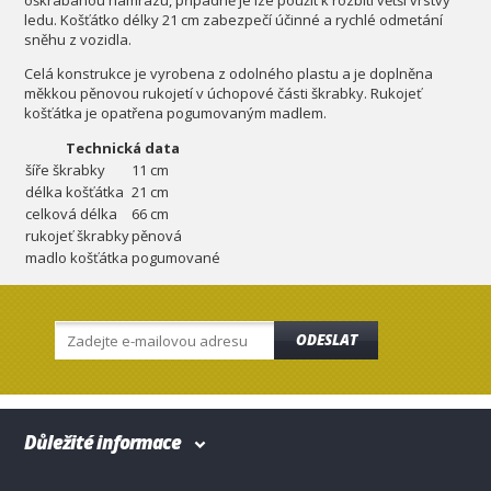
oškrábanou námrazu, případně je lze použít k rozbití větší vrstvy
ledu. Košťátko délky 21 cm zabezpečí účinné a rychlé odmetání
sněhu z vozidla.
Celá konstrukce je vyrobena z odolného plastu a je doplněna
měkkou pěnovou rukojetí v úchopové části škrabky. Rukojeť
košťátka je opatřena pogumovaným madlem.
Technická data
šíře škrabky
11 cm
délka košťátka
21 cm
celková délka
66 cm
rukojeť škrabky
pěnová
madlo košťátka
pogumované
ODESLAT
Důležité informace