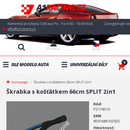
Kamenná prodejna Ostrava Po - Pá 9:00 - 16:00 hod.
Zaregistrujte se
info@a1racing.cz
Přihlásit
Jazyk
0
DLE MODELU AUTA
UNIVERZÁLNÍ DÍLY
homepage
Škrabka s košťátkem 66cm SPLIT 2in1
Škrabka s košťátkem 66cm SPLIT 2in1
Kód:
P217451X
EAN:
8591686102925
Hmotnost: