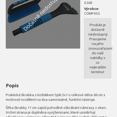
Dočasně nedostupné
0.340
Výrobce:
COMPASS
Produkt je
dočasně
nedostupný.
Pracujeme
na jeho
znovuzařazení
do naší
nabídky v
co
nejkratším
termínu!
Popis
Praktická škrabka s koštátkem Split 2v1 o celkové délce 66 cm s
možností rozdělení na dva samostatné, funkční nástroje.
Šířka škrabky 11 cm zajistí pohodlné oškrábání námrazy z oken.
Vrchní strana je doplněna vyvýšeninami, které usměrňují