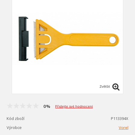
Zvětšit
0%
Přidejte své hodnocení
Kód zboží
P113394X
Výrobce
Vorel