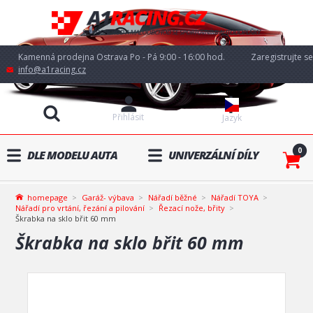
Kamenná prodejna Ostrava Po - Pá 9:00 - 16:00 hod.
Zaregistrujte se
info@a1racing.cz
Přihlásit
Jazyk
0
DLE MODELU AUTA
UNIVERZÁLNÍ DÍLY
homepage
Garáž- výbava
Nářadí běžné
Nářadí TOYA
Nářadí pro vrtání, řezání a pilování
Řezací nože, břity
Škrabka na sklo břit 60 mm
Škrabka na sklo břit 60 mm