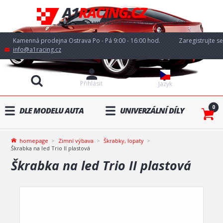
Kamenná prodejna Ostrava Po - Pá 9:00 - 16:00 hod.
Zaregistrujte se
info@a1racing.cz
Přihlásit
Jazyk
0
DLE MODELU AUTA
UNIVERZÁLNÍ DÍLY
homepage
Zimní výbava
Škrabky, lopaty
Škrabka na led Trio II plastová
Škrabka na led Trio II plastová