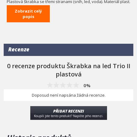
Plastová škrabka se třemi stranami (sníh, led, voda). Materiál plast.
Barva většinou bílá nebo černá.
Zobrazit celý
Masivnější provedení než základní Trio, větší o 30%, velikost 13x11
popis
cm
Recenze
0 recenze produktu Škrabka na led Trio II
plastová
0%
Doposud není napsána žádná recenze.
PŘIDAT RECENZI
Koupili jste tento produkt? Napište jeho recenzi.