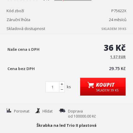
Kód zboží
P75622X
Záruční lhůta
24 měsíců
Skladová dostupnost
SKLADEM 39 KS
36 Kč
Naše cena s DPH
1.57 EUR
29.75 Kč
Cena bez DPH
KOUPIT
ks
SKLADEM 39 KS
Porovnat
Hlídat
Doprava
od 100000.00 Kč
Škrabka na led Trio II plastová