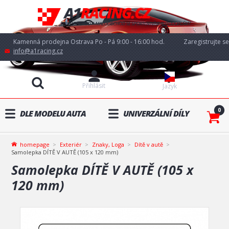
Kamenná prodejna Ostrava Po - Pá 9:00 - 16:00 hod.
Zaregistrujte se
info@a1racing.cz
Přihlásit
Jazyk
0
DLE MODELU AUTA
UNIVERZÁLNÍ DÍLY
homepage
Exteriér
Znaky, Loga
Dítě v autě
Samolepka DÍTĚ V AUTĚ (105 x 120 mm)
Samolepka DÍTĚ V AUTĚ (105 x
120 mm)