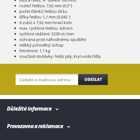
lišta a řetěz: 4" (délka 100 mm)
rozteč řetězu: 7,62 mm (0,3")
počet článků řetězu 26 ks.
šířka řetězu 1,1 mm (0,043 ')
6 zubů x 7,62 mm hnací kolo
max. rychlost řetězu: 4,8 m/s
rychlost otáčení: 3200 ot./min
ochrana proti náhodnému spuštění
měkký pohodlný úchop
hmotnost: 1,1 kg
součástí dodávky: řetěz pily, kryt vodicí lišty
ODESLAT
Důležité informace
Provozovna a reklamace