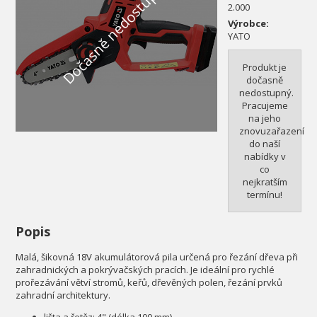
Dočasně nedostupné
2.000
Výrobce:
YATO
Produkt je
dočasně
nedostupný.
Pracujeme
na jeho
znovuzařazení
do naší
nabídky v
co
nejkratším
termínu!
Popis
Malá, šikovná 18V akumulátorová pila určená pro řezání dřeva při
zahradnických a pokrývačských pracích. Je ideální pro rychlé
prořezávání větví stromů, keřů, dřevěných polen, řezání prvků
zahradní architektury.