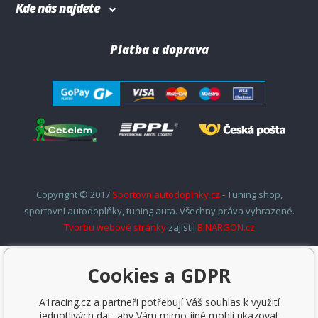
Kde nás najdete
Platba a doprava
Copyright © 2017
Sportovniautodoplnky.cz
- Tuning shop,
sportovní autodoplňky, tuning auta. Všechny práva vyhrazené.
Tvorbu webové stránky
zajistil
BINARGON.cz
Cookies a GDPR
A1racing.cz a partneři potřebují Váš souhlas k využití
jednotlivých dat, aby Vám mimo jiné mohli ukazovat