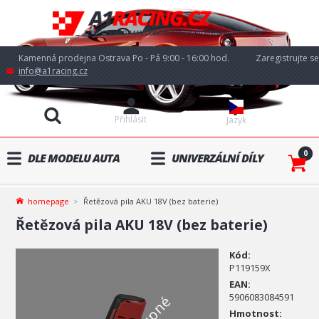
Kamenná prodejna Ostrava Po - Pá 9:00 - 16:00 hod.
Zaregistrujte se
info@a1racing.cz
Přihlásit
Jazyk
0
DLE MODELU AUTA
UNIVERZÁLNÍ DÍLY
homepage
Řetězová pila AKU 18V (bez baterie)
Řetězová pila AKU 18V (bez baterie)
Kód:
P119159X
EAN:
5906083084591
Hmotnost: