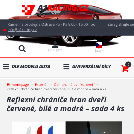
Kamenná prodejna Ostrava Po - Pá 9:00 - 16:00 hod.
Zaregistrujte se
info@a1racing.cz
Přihlásit
Jazyk
0
DLE MODELU AUTA
UNIVERZÁLNÍ DÍLY
homepage
Exteriér
Ochrana nárazníku, dveří
Reflexní chrániče hran dveří červené, bílé a modré – sada 4 ks
Reflexní chrániče hran dveří
červené, bílé a modré – sada 4 ks