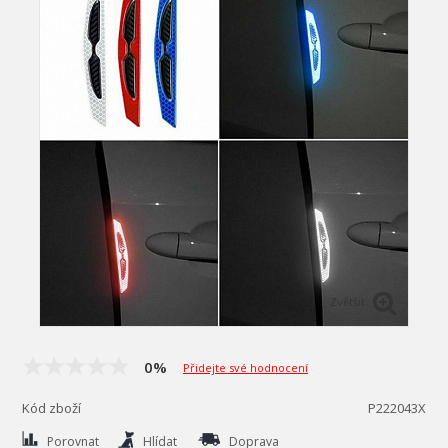
Zvětšit
0%
Přidejte své hodnocení
Kód zboží
P222043X
Porovnat
Hlídat
Doprava