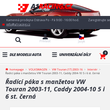
Kamenná prodejna Ostrava Po - Pá 9:00 - 16:00 hod.
Zaregistrujte se
info@a1racing.cz
Přihlásit
Jazyk
0
DLE MODELU AUTA
UNIVERZÁLNÍ DÍLY
homepage
VOLKSWAGEN
VW Touran (1T) 2003-16
Interiér
Řadící páka s manžetou VW Touran 2003-11, Caddy 2004-10 5 i 6 st. černá
Řadící páka s manžetou VW
Touran 2003-11, Caddy 2004-10 5 i
6 st. černá