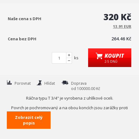
320 Kč
Naše cena s DPH
13.91 EUR
264.46 Kč
Cena bez DPH
KOUPIT
ks
2-5 DNŮ
Porovnat
Hlídat
Doprava
od 100000.00 Kč
Ráčna typu T 3/4" je vyrobena z uhlíkové oceli.
Povrch je pochromovaný a na obou koncích jsou zarážky proti
vysunutí ořechu.
Zobrazit celý
popis
palce (inch)
3/4"
délka (mm)
450