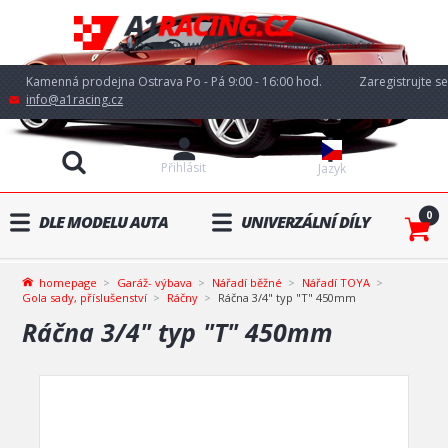
Kamenná prodejna Ostrava Po - Pá 9:00 - 16:00 hod.
Zaregistrujte se
info@a1racing.cz
Přihlásit
Jazyk
0
DLE MODELU AUTA
UNIVERZÁLNÍ DÍLY
homepage
Garáž- výbava
Nářadí běžné
Nářadí TOYA
Gola sady, příslušenství
Ráčny
Ráčna 3/4" typ "T" 450mm
Ráčna 3/4" typ "T" 450mm