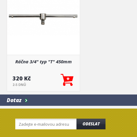
Ráčna 3/4" typ "T" 450mm
320 Kč
2-5 DNŮ
Dotaz
ODESLAT