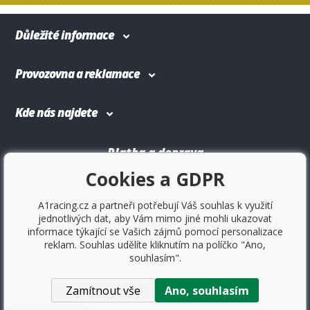
Důležité informace
Provozovna a reklamace
Kde nás najdete
Platba a doprava
Cookies a GDPR
A1racing.cz a partneři potřebují Váš souhlas k využití
jednotlivých dat, aby Vám mimo jiné mohli ukazovat
informace týkající se Vašich zájmů pomocí personalizace
reklam. Souhlas udělíte kliknutím na políčko "Ano,
souhlasím".
Zamítnout vše
Ano, souhlasím
Copyright © 2017
Sportovniautodoplnky.cz
- Tuning shop,
sportovní autodoplňky, tuning auta. Všechny práva vyhrazené.