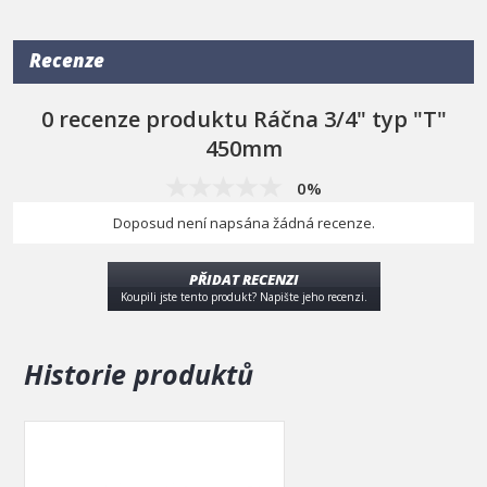
Recenze
0 recenze produktu Ráčna 3/4" typ "T"
450mm
0%
Doposud není napsána žádná recenze.
PŘIDAT RECENZI
Koupili jste tento produkt? Napište jeho recenzi.
Historie produktů