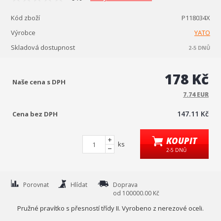
Kód zboží
P118034X
Výrobce
YATO
Skladová dostupnost
2-5 DNŮ
178 Kč
Naše cena s DPH
7.74 EUR
147.11 Kč
Cena bez DPH
KOUPIT
ks
2-5 DNŮ
Porovnat
Hlídat
Doprava
od 100000.00 Kč
Pružné pravítko s přesností třídy II. Vyrobeno z nerezové oceli.