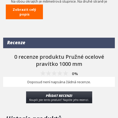
Na obou okrajích je milimetrová stupnice. Na druhé straně je
převodní tabulka hodnot závitů.
Zobrazit celý
Pro přesné měření a značení v zámečnictví, strojírenství atd.
popis
Technická data
Šířka
28 mm
Celková délka
1029 mm
Tloušťka
1,3 mm
Recenze
Délka stupnice
1000 mm
0 recenze produktu Pružné ocelové
pravítko 1000 mm
0%
Doposud není napsána žádná recenze.
PŘIDAT RECENZI
Koupili jste tento produkt? Napište jeho recenzi.