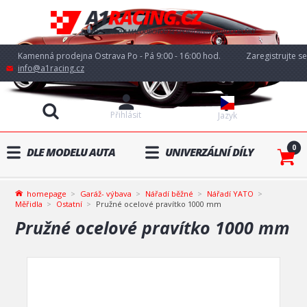
Kamenná prodejna Ostrava Po - Pá 9:00 - 16:00 hod.
Zaregistrujte se
info@a1racing.cz
Přihlásit
Jazyk
0
DLE MODELU AUTA
UNIVERZÁLNÍ DÍLY
homepage
Garáž- výbava
Nářadí běžné
Nářadí YATO
Měřidla
Ostatní
Pružné ocelové pravítko 1000 mm
Pružné ocelové pravítko 1000 mm