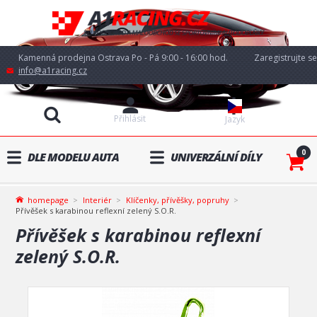
Kamenná prodejna Ostrava Po - Pá 9:00 - 16:00 hod.
Zaregistrujte se
info@a1racing.cz
Přihlásit
Jazyk
0
DLE MODELU AUTA
UNIVERZÁLNÍ DÍLY
homepage
Interiér
Klíčenky, přívěšky, popruhy
Přívěšek s karabinou reflexní zelený S.O.R.
Přívěšek s karabinou reflexní
zelený S.O.R.