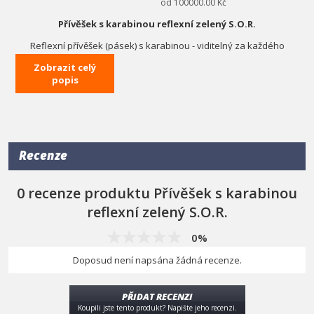
od 100000.00 Kč
Přívěšek s karabinou reflexní zelený S.O.R.
Reflexní přívěšek (pásek) s karabinou - viditelný za každého
počasí.
Zobrazit celý
Díky velké karabině jej lze snadno připevnit na poutko,na zip, na
popis
batoh či na jiné vhodné místo.
Leták Reflexní doplňky ke stažení zde
(formát PDF)
technická data:
délka
38 cm (po přeložení 19 cm)
Recenze
sířka
3,4 cm
karabina
kovová, 6 x 3 cm
0 recenze produktu Přívěšek s karabinou
barva
zelená
reflexní zelený S.O.R.
0%
Doposud není napsána žádná recenze.
PŘIDAT RECENZI
Koupili jste tento produkt? Napište jeho recenzi.