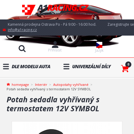
Kamenná prodejna Ostrava Po - Pá 9:00 - 16:00 hod.
Zaregistrujte se
info@a1racing.cz
Přihlásit
Jazyk
0
DLE MODELU AUTA
UNIVERZÁLNÍ DÍLY
homepage
Interiér
Autopotahy vyhřívané
Potah sedadla vyhřívaný s termostatem 12V SYMBOL
Potah sedadla vyhřívaný s
termostatem 12V SYMBOL