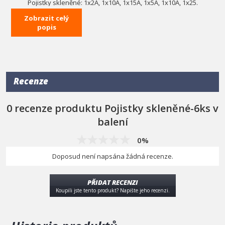
Pojistky skleněné: 1x2A, 1x10A, 1x15A, 1x5A, 1x10A, 1x25.
Zobrazit celý
popis
Recenze
0 recenze produktu Pojistky skleněné-6ks v
balení
0%
Doposud není napsána žádná recenze.
PŘIDAT RECENZI
Koupili jste tento produkt? Napište jeho recenzi.