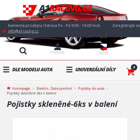
Kamenná prodejna Ostrava Po - Pá 9:00 - 16:00 hod.
Zaregistrujte se
info@a1racing.cz
Přihlásit
Jazyk
0
DLE MODELU AUTA
UNIVERZÁLNÍ DÍLY
homepage
Elektro, Zabezpečení
Pojistky do auta
Pojistky skleněné-6ks v balení
Pojistky skleněné-6ks v balení