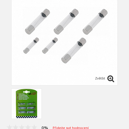
Zvětšit
0%
Přidejte své hodnocení