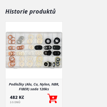
5x 12x18x2 mm
Historie produktů
Ocel + NBR
5x 12x24,7x2 mm
5x 13,6x24,7x2 mm
NBR
5x 12x20x2 mm
5x 14x21x2,5 mm
Nylon
5x 13x19x2,3 mm
5x 16x26x2,3 mm
5x 18x22x2,3 mm
5x 19x27x2,3 mm
5x 24x29x2,3 mm
5x 14,5x24x2 mm
Podložky (Alu, Cu, Nylon, NBR,
5x 13x24x1,5 mm
FIBER) sada 120ks
5x 12x22x1,5 mm
5x 14x19,5x1,5 mm
482 Kč
2-5 DNŮ