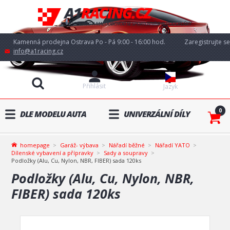
Kamenná prodejna Ostrava Po - Pá 9:00 - 16:00 hod.
Zaregistrujte se
info@a1racing.cz
Přihlásit
Jazyk
0
DLE MODELU AUTA
UNIVERZÁLNÍ DÍLY
homepage
Garáž- výbava
Nářadí běžné
Nářadí YATO
Dílenské vybavení a přípravky
Sady a soupravy
Podložky (Alu, Cu, Nylon, NBR, FIBER) sada 120ks
Podložky (Alu, Cu, Nylon, NBR,
FIBER) sada 120ks