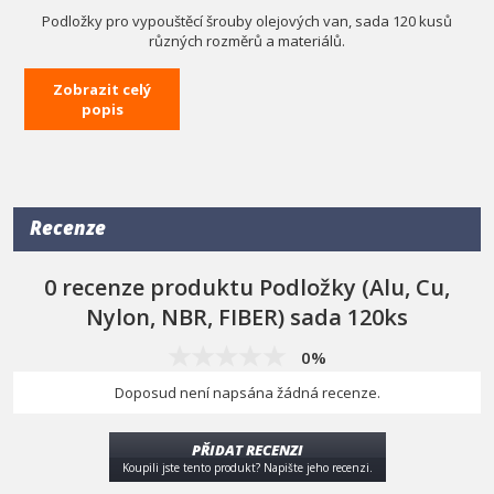
Podložky pro vypouštěcí šrouby olejových van, sada 120 kusů
různých rozměrů a materiálů.
Vše je přehledně uspořádáno v kompaktním plastovém kufříku.
Zobrazit celý
popis
Obsah balení
FIBER
(vlákno)
5x 12x22x1,5 mm
5x 18x28x2 mm
5x 20x27x1,5 mm
Recenze
5x 13x22x2 mm
5x 14x20x1,5 mm
0 recenze produktu Podložky (Alu, Cu,
Hliník
Nylon, NBR, FIBER) sada 120ks
5x 14x20x1,3 mm
0%
Měď
Doposud není napsána žádná recenze.
5x 13x18x1,2 mm
5x 16x22x1,5 mm
5x 20x26x2,5 mm
PŘIDAT RECENZI
5x 14x20x1,3 mm
Koupili jste tento produkt? Napište jeho recenzi.
Měď nafouklá