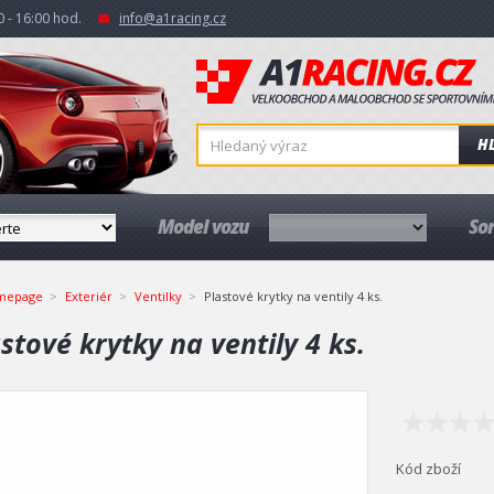
 - 16:00 hod.
info@a1racing.cz
H
Model vozu
So
mepage
Exteriér
Ventilky
Plastové krytky na ventily 4 ks.
stové krytky na ventily 4 ks.
Kód zboží