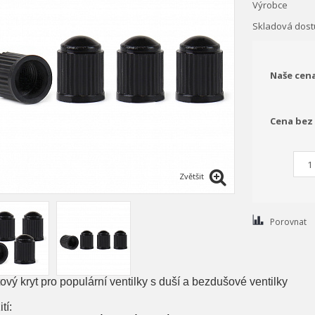
Výrobce
Skladová dost
Naše cen
Cena bez
Zvětšit
Porovnat
ový kryt pro populární ventilky s duší a bezdušové ventilky
tí: