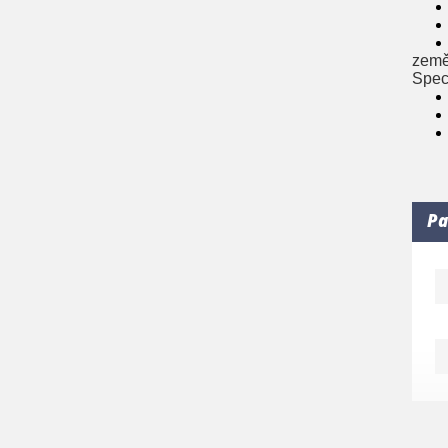
země
Spec
Pa