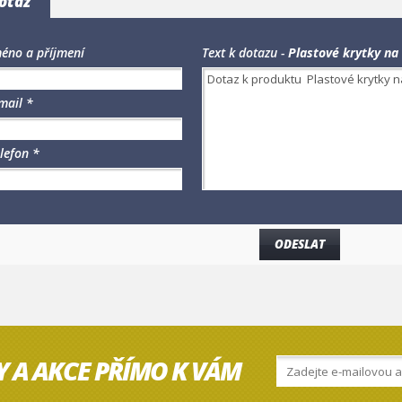
otaz
éno a příjmení
Text k dotazu -
Plastové krytky na 
mail *
lefon *
Y A AKCE PŘÍMO K VÁM