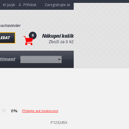
Jazyk
Přihlásit
Zaregistrujte se
0
Nákupní košík
LEDAT
Zboží za 0 Kč
rtiment
0%
Přidejte své hodnocení
P123245X