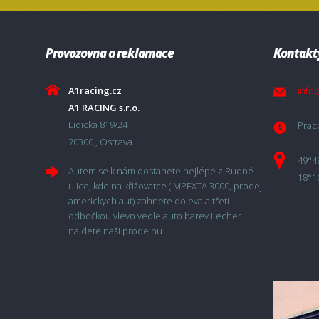
Provozovna a reklamace
Kontakt
A1racing.cz
info
A1 RACING s.r.o.
Lidicka 819/24
Praco
70300 , Ostrava
49°4
Autem se k nám dostanete nejlépe z Rudné
18°1
ulice, kde na křižovatce (IMPEXTA 3000, prodej
americkych aut) zahnete doleva a třetí
odbočkou vlevo vedle auto barev Lecher
najdete naši prodejnu.