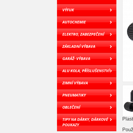
VÝFUK
AUTOCHEMIE
ELEKTRO, ZABEZPEČENÍ
ZÁKLADNÍ VÝBAVA
GARÁŽ- VÝBAVA
ALU KOLA, PŘÍSLUŠENSTVÍ
ZIMNÍ VÝBAVA
PNEUMATIKY
OBLEČENÍ
Plast
TIPY NA DÁRKY, DÁRKOVÉ
POUKAZY
Použi