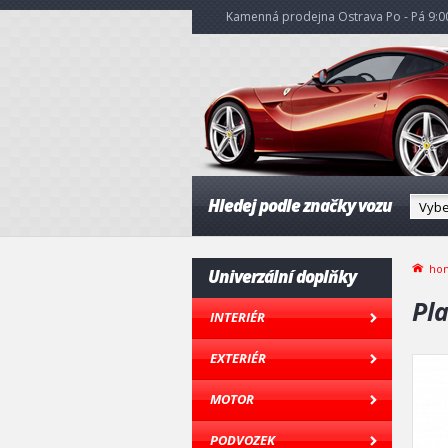
Kamenná prodejna Ostrava Po - Pá 9:00
Hledej podle značky vozu
ho
Univerzální doplňky
Pla
INTERIÉR
EXTERIÉR
MOTOR
PODVOZEK