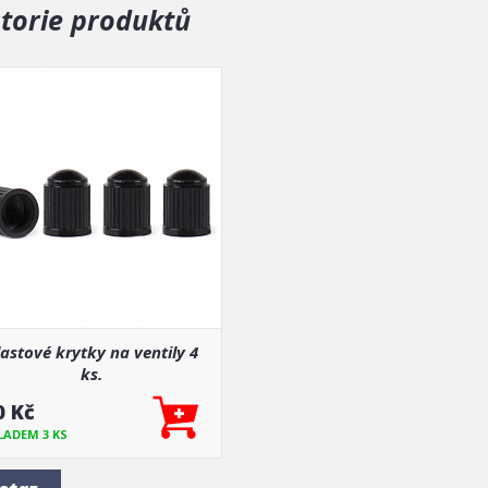
storie produktů
lastové krytky na ventily 4
ks.
0 Kč
LADEM 3 KS