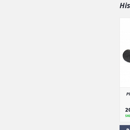
Hi
P
2
SK