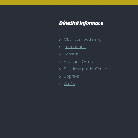
Důležité informace
Obchodní podmínky
Jak nakoupit
Kontakty
Prodejna Ostrava
Splátkový prodej Cetelem
Doprava
O nás