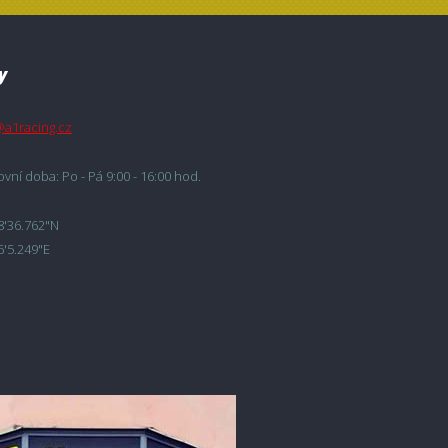
y
@a1racing.cz
vní doba: Po - Pá 9:00 - 16:00 hod.
8'36.762"N
6'5.249"E