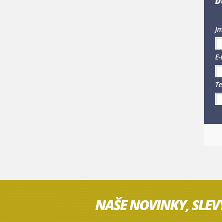
D
Jm
E-
Te
NAŠE NOVINKY, SLEV