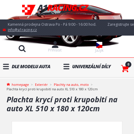
Kamenná prodejna Ostrava Po - Pá 9:00 - 16:00 hod.
Zaregistrujte se
info@a1racing.cz
Přihlásit
Jazyk
0
DLE MODELU AUTA
UNIVERZÁLNÍ DÍLY
homepage
Exteriér
Plachty na auto, moto
Plachta krycí proti krupobití na auto XL 510 x 180 x 120cm
Plachta krycí proti krupobití na
auto XL 510 x 180 x 120cm