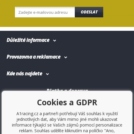
ŠKODA: Octavia, Superb
SUZUKI: Kizashi
ODESLAT
TOYOTA: Avensis, Corolla X
VOLKSWAGEN: Jetta, Passat
VOLVO: V50, C70, S60, S70, 960
Důležité informace
Provozovna a reklamace
Kde nás najdete
Platba a doprava
Cookies a GDPR
A1racing.cz a partneři potřebují Váš souhlas k využití
jednotlivých dat, aby Vám mimo jiné mohli ukazovat
informace týkající se Vašich zájmů pomocí personalizace
reklam. Souhlas udělíte kliknutím na políčko "Ano,