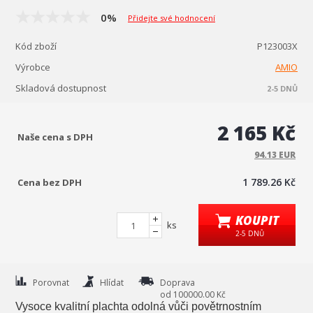
0%
Přidejte své hodnocení
Kód zboží
P123003X
Výrobce
AMIO
Skladová dostupnost
2-5 DNŮ
2 165 Kč
Naše cena s DPH
94.13 EUR
1 789.26 Kč
Cena bez DPH
KOUPIT
ks
2-5 DNŮ
Porovnat
Hlídat
Doprava
od 100000.00 Kč
Vysoce kvalitní plachta odolná vůči povětrnostním