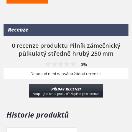
Obecně platí, čím hrubší sek, tím větší úbytek materiálu.
délka (mm)
250
typ pilníku
#2
použití
kov
Recenze
0 recenze produktu Pilník zámečnický
půlkulatý středně hrubý 250 mm
0%
Doposud není napsána žádná recenze.
PŘIDAT RECENZI
Koupili jste tento produkt? Napište jeho recenzi.
Historie produktů