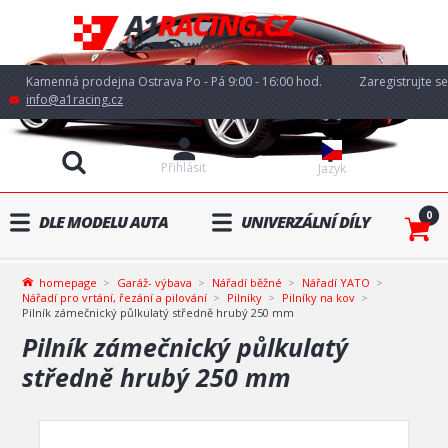
Kamenná prodejna Ostrava Po - Pá 9:00 - 16:00 hod.
Zaregistrujte se
info@a1racing.cz
Přihlásit
Jazyk
0
DLE MODELU AUTA
UNIVERZÁLNÍ DÍLY
homepage
Garáž- výbava
Nářadí běžné
Nářadí YATO
Nářadí pro vrtání, řezání a pilování
Pilníky
Pilníky na kov
Pilník zámečnický půlkulatý středně hrubý 250 mm
Pilník zámečnický půlkulatý
středně hrubý 250 mm