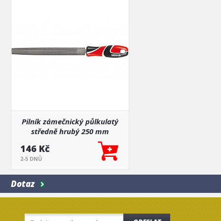
Pilník zámečnický půlkulatý
středně hrubý 250 mm
146 Kč
2-5 DNŮ
Dotaz