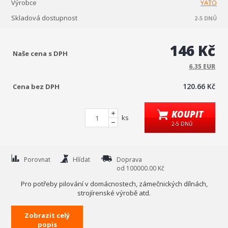
Výrobce
YATO
Skladová dostupnost
2-5 DNŮ
146 Kč
Naše cena s DPH
6.35 EUR
120.66 Kč
Cena bez DPH
KOUPIT
ks
2-5 DNŮ
Porovnat
Hlídat
Doprava
od 100000.00 Kč
Pro potřeby pilování v domácnostech, zámečnických dílnách,
strojírenské výrobě atd.
Tento pilník má křížový sek typu 2. Tvar a hrubost pilníku závisí na
Zobrazit celý
typu práce a požadovaném výsledku.
popis