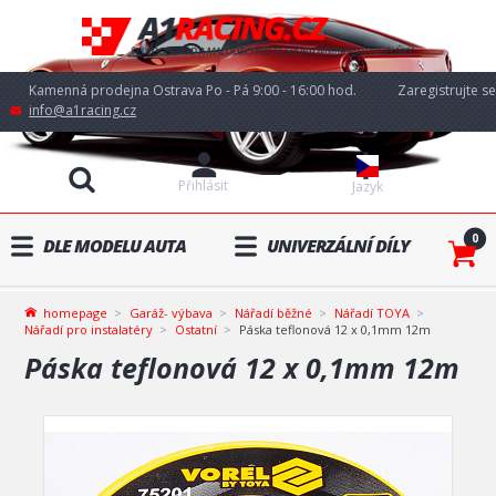
Kamenná prodejna Ostrava Po - Pá 9:00 - 16:00 hod.
Zaregistrujte se
info@a1racing.cz
Přihlásit
Jazyk
0
DLE MODELU AUTA
UNIVERZÁLNÍ DÍLY
homepage
Garáž- výbava
Nářadí běžné
Nářadí TOYA
Nářadí pro instalatéry
Ostatní
Páska teflonová 12 x 0,1mm 12m
Páska teflonová 12 x 0,1mm 12m