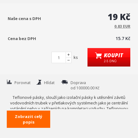
19 Kč
Naše cena s DPH
0.83 EUR
15.7 Kč
Cena bez DPH
KOUPIT
ks
2-5 DNŮ
Porovnat
Hlídat
Doprava
od 100000.00 Kč
Teflonové pásky, slouží jako izolační pásky k utěsnění závitů
vodovodních trubek v přetlakových systémech jako je centrální
vytápění nebo v zažízeních na kompletaci vzduchu. Teflonovou
páskou obalte odhalené závity dříve, než je zašroubujete na
Zobrazit celý
místo.Páska je poddajná,nedefomovatelná a nepropustná. V
popis
závitech spojů tak slouží jako těsnění proti vodě i vzduchu.
Jednou z charakteristik teflonové pásky je, že dokáže odolávat