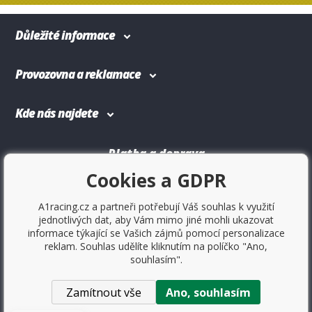
Důležité informace
Provozovna a reklamace
Kde nás najdete
Platba a doprava
Cookies a GDPR
A1racing.cz a partneři potřebují Váš souhlas k využití
jednotlivých dat, aby Vám mimo jiné mohli ukazovat
informace týkající se Vašich zájmů pomocí personalizace
reklam. Souhlas udělíte kliknutím na políčko "Ano,
souhlasím".
Zamítnout vše
Ano, souhlasím
Copyright © 2017
Sportovniautodoplnky.cz
- Tuning shop,
sportovní autodoplňky, tuning auta. Všechny práva vyhrazené.