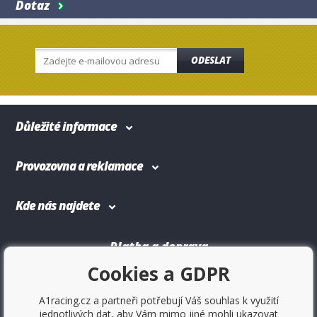
Dotaz
ODESLAT
Důležité informace
Provozovna a reklamace
Kde nás najdete
Platba a doprava
Cookies a GDPR
A1racing.cz a partneři potřebují Váš souhlas k využití
jednotlivých dat, aby Vám mimo jiné mohli ukazovat