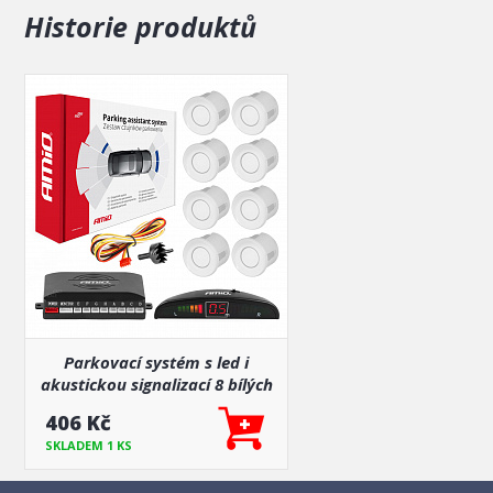
Úplná specifikace:
Historie produktů
Rozsah / citlivost provozu 0-2,5m
Pracovní teplota -30 ° C - + 70 ° C
Montážní průměr 22mm
Montáž doporučujeme svěřit odbornému servisu.
Parkovací systém s led i
akustickou signalizací 8 bílých
senzorů (předek + zadek)
406 Kč
SKLADEM 1 KS