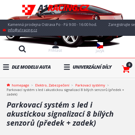
Kamenná prodejna Ostrava Po - Pá 9:00 - 16:00 hod.
Zaregistrujte se
info@a1racing.cz
Přihlásit
Jazyk
0
DLE MODELU AUTA
UNIVERZÁLNÍ DÍLY
homepage
Elektro, Zabezpečení
Parkovací systémy
Parkovací systém s led i akustickou signalizací 8 bílých senzorů (předek +
zadek)
Parkovací systém s led i
akustickou signalizací 8 bílých
senzorů (předek + zadek)