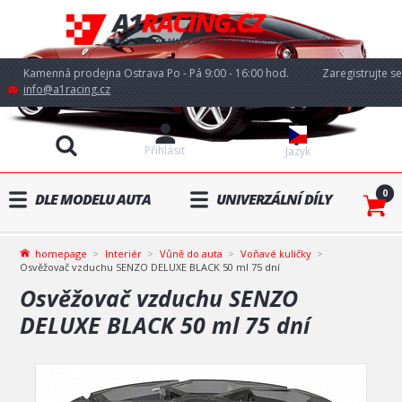
Kamenná prodejna Ostrava Po - Pá 9:00 - 16:00 hod.
Zaregistrujte se
info@a1racing.cz
Přihlásit
Jazyk
0
DLE MODELU AUTA
UNIVERZÁLNÍ DÍLY
homepage
Interiér
Vůně do auta
Voňavé kuličky
Osvěžovač vzduchu SENZO DELUXE BLACK 50 ml 75 dní
Osvěžovač vzduchu SENZO
DELUXE BLACK 50 ml 75 dní