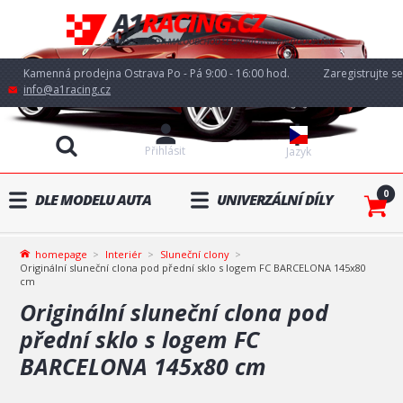
Kamenná prodejna Ostrava Po - Pá 9:00 - 16:00 hod.
Zaregistrujte se
info@a1racing.cz
Přihlásit
Jazyk
0
DLE MODELU AUTA
UNIVERZÁLNÍ DÍLY
homepage
Interiér
Sluneční clony
Originální sluneční clona pod přední sklo s logem FC BARCELONA 145x80
cm
Originální sluneční clona pod
přední sklo s logem FC
BARCELONA 145x80 cm