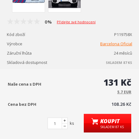
0%
Přidejte své hodnocení
Kód zboží
P119758X
Výrobce
Barcelona Oficial
Záruční lhůta
24 měsíců
Skladová dostupnost
SKLADEM 87 KS
131 Kč
Naše cena s DPH
5.7 EUR
108.26 Kč
Cena bez DPH
KOUPIT
ks
SKLADEM 87 KS