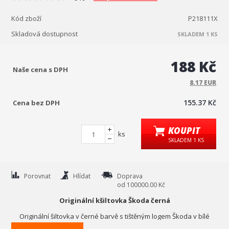
Kód zboží
P218111X
Skladová dostupnost
SKLADEM 1 KS
188 Kč
Naše cena s DPH
8.17 EUR
155.37 Kč
Cena bez DPH
KOUPIT
ks
SKLADEM 1 KS
Porovnat
Hlídat
Doprava
od 100000.00 Kč
Originální kšiltovka Škoda černá
Originální šiltovka v černé barvě s tištěným logem Škoda v bílé
nebo šedé barvě.