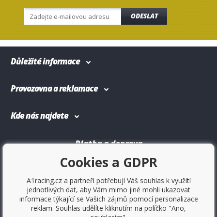
ODESLAT
Důležité informace
Provozovna a reklamace
Kde nás najdete
Platba a doprava
Cookies a GDPR
A1racing.cz a partneři potřebují Váš souhlas k využití
jednotlivých dat, aby Vám mimo jiné mohli ukazovat
informace týkající se Vašich zájmů pomocí personalizace
reklam. Souhlas udělíte kliknutím na políčko "Ano,