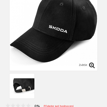
Zvětšit
0%
Přidejte své hodnocení