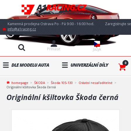
Kamenná prodejna Ostrava Po - Pá 9:00 - 16:00 hod.
Zaregistrujte se
info@a1racing.cz
Přihlásit
Jazyk
0
DLE MODELU AUTA
UNIVERZÁLNÍ DÍLY
homepage
ŠKODA
Škoda 105-130
Ostatní nezařaditelné
Originální kšiltovka Škoda černá
Originální kšiltovka Škoda černá