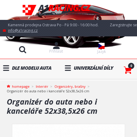
Kamenná prodejna Ostrava Po - Pá 9:00 - 16:00 hod.
Zaregistrujte se
info@a1racing.cz
Přihlásit
Jazyk
0
DLE MODELU AUTA
UNIVERZÁLNÍ DÍLY
homepage
Interiér
Organizéry, brašny
Organizér do auta nebo i kanceláře 52x38,5x26 cm
Organizér do auta nebo i
kanceláře 52x38,5x26 cm