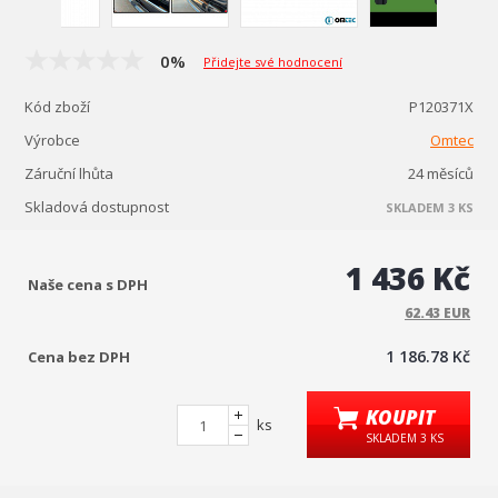
0%
Přidejte své hodnocení
Kód zboží
P120371X
Výrobce
Omtec
Záruční lhůta
24 měsíců
Skladová dostupnost
SKLADEM 3 KS
1 436 Kč
Naše cena s DPH
62.43 EUR
1 186.78 Kč
Cena bez DPH
KOUPIT
ks
SKLADEM 3 KS