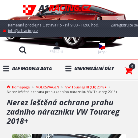
Kamenná prodejna Ostrava Po - Pá 9:00 - 16:00 hod.
Zaregistrujte se
info@a1racing.cz
Přihlásit
Jazyk
0
DLE MODELU AUTA
UNIVERZÁLNÍ DÍLY
homepage
VOLKSWAGEN
VW Touareg III (CR) 2018+
Nerez leštěná ochrana prahu zadního nárazníku VW Touareg 2018+
Nerez leštěná ochrana prahu
zadního nárazníku VW Touareg
2018+