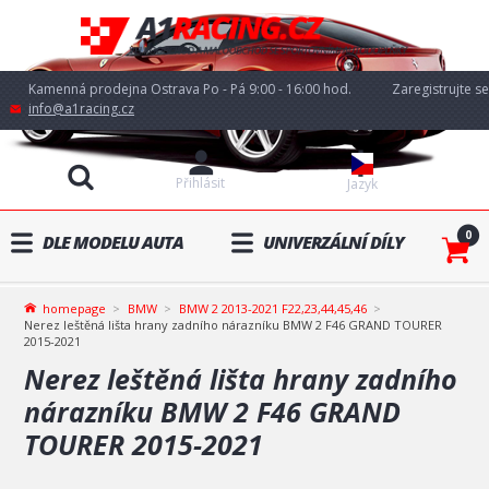
Kamenná prodejna Ostrava Po - Pá 9:00 - 16:00 hod.
Zaregistrujte se
info@a1racing.cz
Přihlásit
Jazyk
0
DLE MODELU AUTA
UNIVERZÁLNÍ DÍLY
homepage
BMW
BMW 2 2013-2021 F22,23,44,45,46
Nerez leštěná lišta hrany zadního nárazníku BMW 2 F46 GRAND TOURER
2015-2021
Nerez leštěná lišta hrany zadního
nárazníku BMW 2 F46 GRAND
TOURER 2015-2021