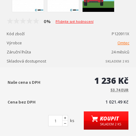
0%
Přidejte své hodnocení
Kód zboží
P120911X
Výrobce
Omtec
Záruční lhůta
24 měsíců
Skladová dostupnost
SKLADEM 2 KS
1 236 Kč
Naše cena s DPH
53.74 EUR
1 021.49 Kč
Cena bez DPH
KOUPIT
ks
SKLADEM 2 KS