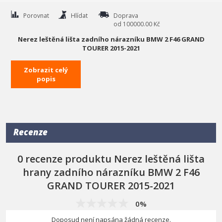
Porovnat
Hlídat
Doprava
od 100000.00 Kč
Nerez leštěná lišta zadního nárazníku BMW 2 F46 GRAND
TOURER 2015-2021
- 100% nerez leštěné provedení
Zobrazit celý
- přesně tvarovaná forma pro maximálně přesné nasazení a
popis
uchycení
- vylepší design vašeho auta
- velmi snadná instalace pomocí oboustranné lepící pásky
Recenze
- nikdy se neopotřebuje jako je tomu u levného pochromovaného
ABS plastu
0 recenze produktu Nerez leštěná lišta
- kvalitní výrobek přímo od Omtecu
hrany zadního nárazníku BMW 2 F46
Pozor :
Každý tento díl se musí lepit aspoň při teplotě 10 °C, kde
GRAND TOURER 2015-2021
před instalací musí být lepená část naprosto čistá a suchá, aby
vnitřní polep se perfektně uchytil. Výsledkem bude pevné spojení,
které už nepovolí. Proto je dobré hned na poprvé daný díl dobře
0%
přesně nasadit
Doposud není napsána žádná recenze.