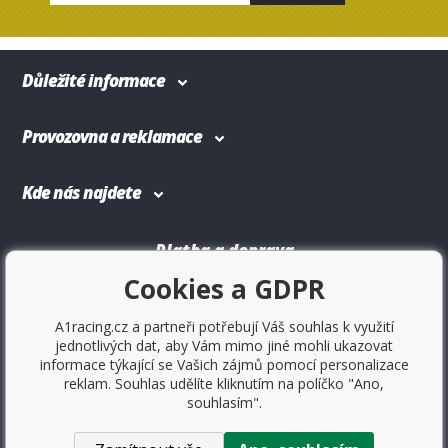
Důležité informace
Provozovna a reklamace
Kde nás najdete
Platba a doprava
Cookies a GDPR
A1racing.cz a partneři potřebují Váš souhlas k využití
jednotlivých dat, aby Vám mimo jiné mohli ukazovat
informace týkající se Vašich zájmů pomocí personalizace
reklam. Souhlas udělíte kliknutím na políčko "Ano,
souhlasím".