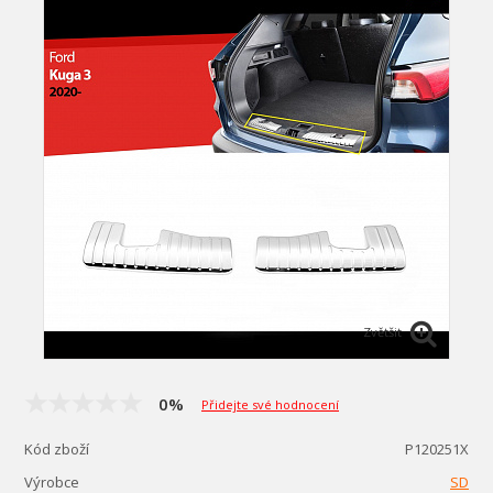
Zvětšit
0%
Přidejte své hodnocení
Kód zboží
P120251X
Výrobce
SD