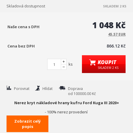
Skladová dostupnost
SKLADEM 2 KS
1 048 Kč
Naše cena s DPH
45.57 EUR
866.12 Kč
Cena bez DPH
KOUPIT
ks
SKLADEM 2 KS
Porovnat
Hlídat
Doprava
od 100000.00 Kč
Nerez kryt nákladové hrany kufru Ford Kuga III 2020+
- 100% nerez provedení
- přesně tvarovaná forma pro maximálně přesné nasazení a
Zobrazit celý
popis
uchycení