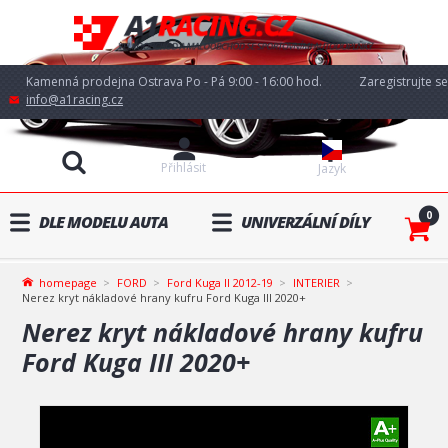
Kamenná prodejna Ostrava Po - Pá 9:00 - 16:00 hod.
Zaregistrujte se
info@a1racing.cz
Přihlásit
Jazyk
0
DLE MODELU AUTA
UNIVERZÁLNÍ DÍLY
homepage
FORD
Ford Kuga II 2012-19
INTERIER
Nerez kryt nákladové hrany kufru Ford Kuga III 2020+
Nerez kryt nákladové hrany kufru
Ford Kuga III 2020+