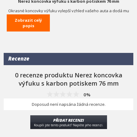
Nerez koncovka výfuku s karbon potiskem 76 mm
Okrasné koncovky výfuku vylepší vzhled vašeho auta a dodá mu
sportovní nádech.
Zobrazit celý
Rozměry výfukové koncovky: délka 145 mm, průměr koncovky 76
popis
mm, průměr pro nasazení 35-50 mm, pro navaření až 57 mm.
Recenze
0 recenze produktu Nerez koncovka
výfuku s karbon potiskem 76 mm
0%
Doposud není napsána žádná recenze.
PŘIDAT RECENZI
Koupili jste tento produkt? Napište jeho recenzi.