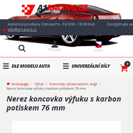
Kamenná prodejna Ostrava Po - Pá 9:00 - 16:00 hod.
Zaregistrujte se
info@a1racing.cz
Přihlásit
Jazyk
0
DLE MODELU AUTA
UNIVERZÁLNÍ DÍLY
homepage
Výfuk
Koncovky vyfuku karbon singl
Nerez koncovka výfuku s karbon potiskem 76 mm
Nerez koncovka výfuku s karbon
potiskem 76 mm