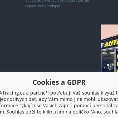
odbočkou vlevo vedle auto barev Lecher
najdete naši prodejnu.
Cookies a GDPR
Platba a doprava
A1racing.cz a partneři potřebují Váš souhlas k využit
jednotlivých dat, aby Vám mimo jiné mohli ukazova
formace týkající se Vašich zájmů pomocí personaliz
m. Souhlas udělíte kliknutím na políčko "Ano, souhl