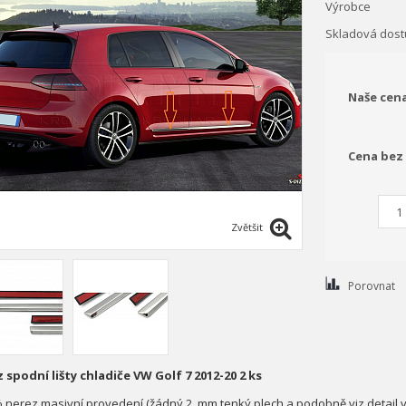
Výrobce
Skladová dost
Naše cen
Cena bez
Zvětšit
Porovnat
 spodní lišty chladiče VW Golf 7 2012-20 2 ks
% nerez masivní provedení (žádný 2 mm tenký plech a podobně viz detail v g