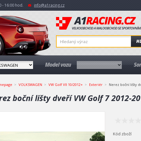
 - 16:00 hod.
info@a1racing.cz
H
Model vozu
So
mepage
VOLKSWAGEN
VW Golf VII 10/2012+
Exteriér
Nerez boční lišty d
ez boční lišty dveří VW Golf 7 2012-20
Kód zboží