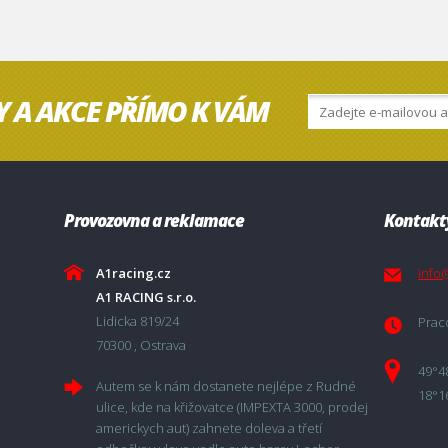
Y A AKCE PŘÍMO K VÁM
Provozovna a reklamace
Kontakt
A1racing.cz
info
A1 RACING s.r.o.
Lidicka 819/24
Praco
70300 , Ostrava
49°4
Autem se k nám dostanete nejlépe z Rudné
18°1
ulice, kde na křižovatce (IMPEXTA 3000, prodej
americkych aut) zahnete doleva a třetí