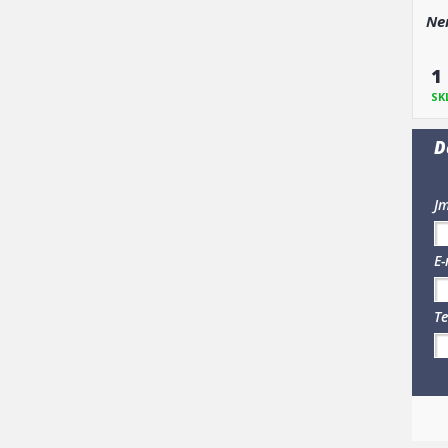
Ner
1
SK
D
Jm
E-
Te