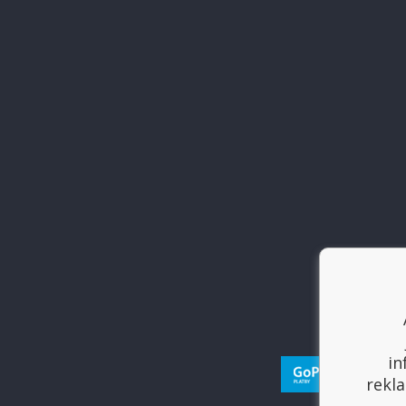
in
rekla