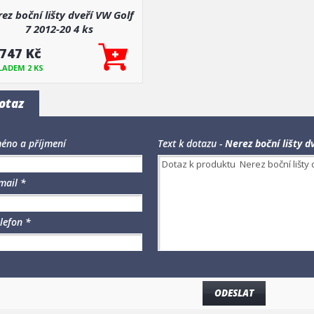
ez boční lišty dveří VW Golf
7 2012-20 4 ks
 747 Kč
LADEM 2 KS
otaz
éno a příjmení
Text k dotazu -
Nerez boční lišty d
mail *
lefon *