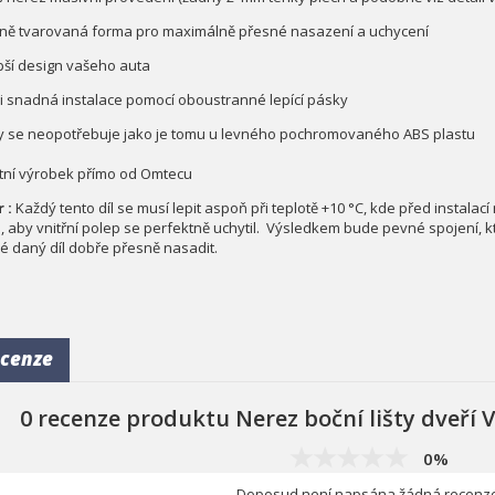
sně tvarovaná forma pro maximálně přesné nasazení a uchycení
epší design vašeho auta
mi snadná instalace pomocí oboustranné lepící pásky
dy se neopotřebuje jako je tomu u levného pochromovaného ABS plastu
litní výrobek přímo od Omtecu
 :
Každý tento díl se musí lepit aspoň při teplotě +10 °C, kde před instalací
, aby vnitřní polep se perfektně uchytil. Výsledkem bude pevné spojení, k
é daný díl dobře přesně nasadit.
cenze
0 recenze produktu Nerez boční lišty dveří V
0%
Doposud není napsána žádná recenze