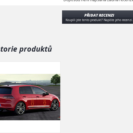
PŘIDAT RECENZI
Koupili jste tento produkt? Napište jeho recenzi.
storie produktů