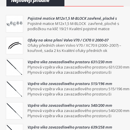
Nejnověji přidané
Pojistné matice M12x1,5 M-BLOCK zavřené, ploché s
podložkou na klíč 19/21
Pojistné matice M12x1,5 M-BLOCK zavřené, ploché s
podložkou na klíč 19/21 Kvalitní pojistné matice
Ofuky na okna pření Volvo V70 / CX70 II 2000-07
Ofuky předních oken Volvo V70 / XC70 II (2000–2007) –
kouřové, sada 2 ks Kvalitní ofuky předních ok
Vzpěra víka zavazadlového prostoru 631/230 mm
Plynová vzpěra víka zavazadlového prostoru 631/230 mm
Plynová vzpěra víka zavazadlového prostoru Ei
Vzpěra víka zavazadlového prostoru 515/196 mm
Plynová vzpěra víka zavazadlového prostoru 515/196 mm
Plynová vzpěra víka zavazadlového prostoru Ei
Vzpěra víka zavazadlového prostoru 540/200 mm
Plynová vzpěra víka zavazadlového prostoru 540/200 mm
Plynová vzpěra víka zavazadlového prostoru Ei
Vzpěra víka zavazadlového prostoru 639/258 mm