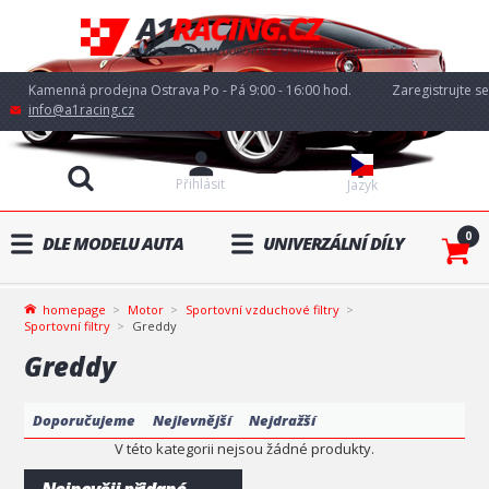
Kamenná prodejna Ostrava Po - Pá 9:00 - 16:00 hod.
Zaregistrujte se
info@a1racing.cz
Přihlásit
Jazyk
0
DLE MODELU AUTA
UNIVERZÁLNÍ DÍLY
homepage
Motor
Sportovní vzduchové filtry
Sportovní filtry
Greddy
Greddy
Doporučujeme
Nejlevnější
Nejdražší
V této kategorii nejsou žádné produkty.