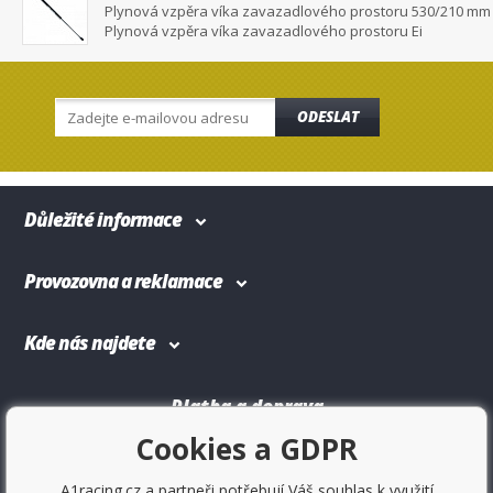
Plynová vzpěra víka zavazadlového prostoru 530/210 mm
Plynová vzpěra víka zavazadlového prostoru Ei
ODESLAT
Důležité informace
Provozovna a reklamace
Kde nás najdete
Platba a doprava
Cookies a GDPR
A1racing.cz a partneři potřebují Váš souhlas k využití