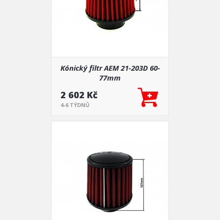
Kónický filtr AEM 21-203D 60-
77mm
2 602 Kč
4-6 TÝDNŮ