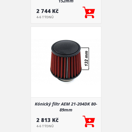
152mm
2 744 Kč
4-6 TÝDNŮ
Kónický filtr AEM 21-204DK 80-
89mm
2 813 Kč
4-6 TÝDNŮ