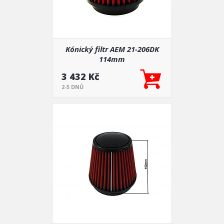
Kónický filtr AEM 21-206DK
114mm
3 432 Kč
2-5 DNŮ