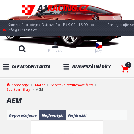
Kamenná prodejna Ostrava Po - Pá 9:00 - 16:00 hod.
Zaregistrujte se
info@a1racing.cz
Přihlásit
Jazyk
0
DLE MODELU AUTA
UNIVERZÁLNÍ DÍLY
homepage
Motor
Sportovní vzduchové filtry
Sportovní filtry
AEM
AEM
Doporučujeme
Nejlevnější
Nejdražší