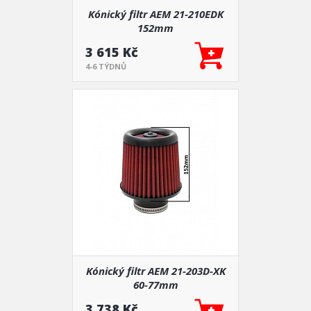
Kónický filtr AEM 21-210EDK
152mm
3 615 Kč
4-6 TÝDNŮ
Kónický filtr AEM 21-203D-XK
60-77mm
3 738 Kč