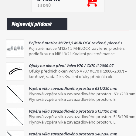
2-5 DNŮ
Nejnověji přidané
Pojistné matice M12x1,5 M-BLOCK zavřené, ploché s
podložkou na klíč 19/21
Pojistné matice M12x1,5 M-BLOCK zavřené, ploché s
podložkou na klíč 19/21 Kvalitní pojistné matice
Ofuky na okna pření Volvo V70 / CX70 II 2000-07
Ofuky předních oken Volvo V70 / XC70 II (2000–2007) –
kouřové, sada 2 ks Kvalitní ofuky předních ok
Vzpěra víka zavazadlového prostoru 631/230 mm
Plynová vzpěra víka zavazadlového prostoru 631/230 mm
Plynová vzpěra víka zavazadlového prostoru Ei
Vzpěra víka zavazadlového prostoru 515/196 mm
Plynová vzpěra víka zavazadlového prostoru 515/196 mm
Plynová vzpěra víka zavazadlového prostoru Ei
Vzpěra víka zavazadlového prostoru 540/200 mm