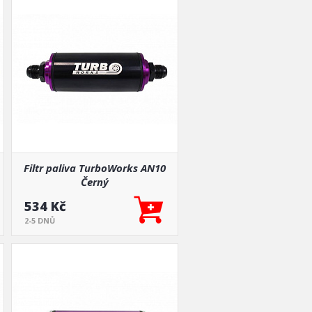
Filtr paliva TurboWorks AN10
Černý
534 Kč
2-5 DNŮ