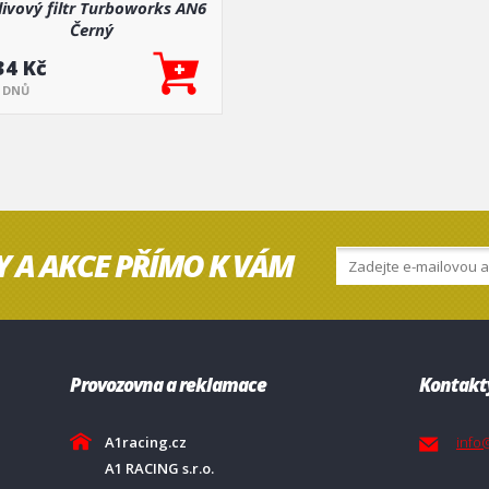
livový filtr Turboworks AN6
Černý
34 Kč
5 DNŮ
Y A AKCE PŘÍMO K VÁM
Provozovna a reklamace
Kontakt
A1racing.cz
info
A1 RACING s.r.o.