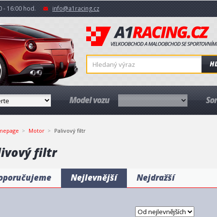
 - 16:00 hod.
info@a1racing.cz
H
Model vozu
So
mepage
Motor
Palivový filtr
ivový filtr
oporučujeme
Nejlevnější
Nejdražší