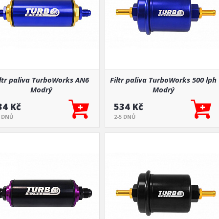
iltr paliva TurboWorks AN6
Filtr paliva TurboWorks 500 lph
Modrý
Modrý
34 Kč
534 Kč
5 DNŮ
2-5 DNŮ