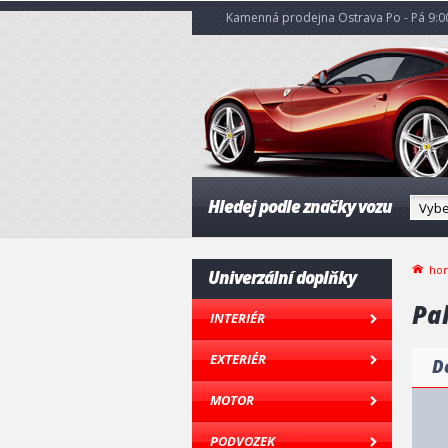
Kamenná prodejna Ostrava Po - Pá 9:00
Hledej podle značky vozu
ho
Univerzální doplňky
Pal
INTERIÉR
EXTERIÉR
D
MOTOR
PODVOZEK