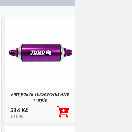
Filtr paliva TurboWorks AN8
Purple
534 Kč
2-5 DNŮ