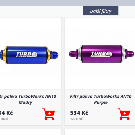
Další filtry
ltr paliva TurboWorks AN10
Filtr paliva TurboWorks AN10
Modrý
Purple
34 Kč
534 Kč
5 DNŮ
2-5 DNŮ