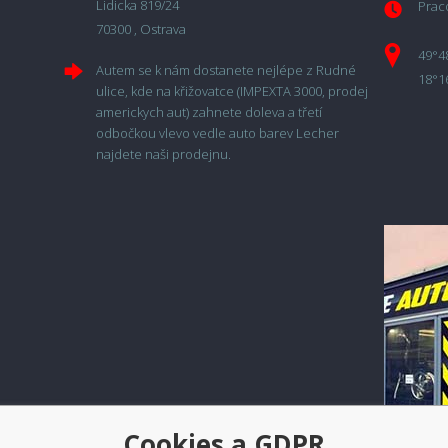
Lidicka 819/24
Praco
70300 , Ostrava
49°4
Autem se k nám dostanete nejlépe z Rudné
18°1
ulice, kde na křižovatce (IMPEXTA 3000, prodej
americkych aut) zahnete doleva a třetí
odbočkou vlevo vedle auto barev Lecher
najdete naši prodejnu.
Cookies a GDPR