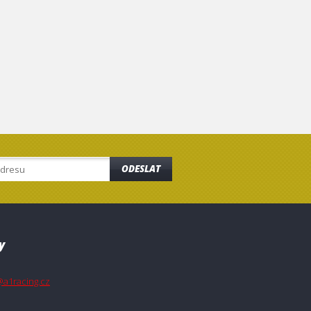
ODESLAT
y
@a1racing.cz