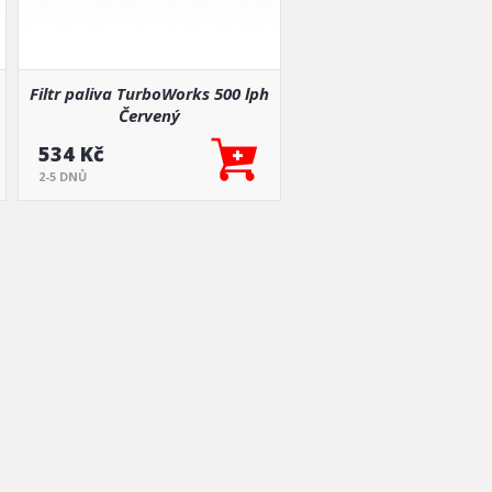
Filtr paliva TurboWorks 500 lph
Červený
534 Kč
2-5 DNŮ