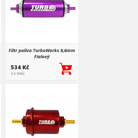
Filtr paliva TurboWorks 8,6mm
Fialový
534 Kč
2-5 DNŮ