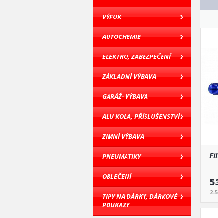
VÝFUK
AUTOCHEMIE
ELEKTRO, ZABEZPEČENÍ
ZÁKLADNÍ VÝBAVA
GARÁŽ- VÝBAVA
ALU KOLA, PŘÍSLUŠENSTVÍ
ZIMNÍ VÝBAVA
Fi
PNEUMATIKY
OBLEČENÍ
5
2-
TIPY NA DÁRKY, DÁRKOVÉ
POUKAZY