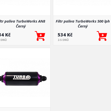
iltr paliva TurboWorks AN8
Filtr paliva TurboWorks 500 lph
Černý
Černý
34 Kč
534 Kč
5 DNŮ
2-5 DNŮ