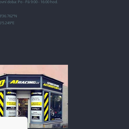
vní doba: Po - Pá 9:00 - 16:00 hod.
8'36.762"N
6'5.249"E