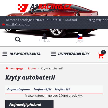
Kamenná prodejna Ostrava Po - Pá 9:00 - 16:00 hod.
Zaregistrujte se
info@a1racing.cz
Přihlásit
Jazyk
0
DLE MODELU AUTA
UNIVERZÁLNÍ DÍLY
homepage
Motor
Kryty autobaterií
Kryty autobaterií
Doporučujeme
Nejlevnější
Nejdražší
V této kategorii nejsou žádné produkty.
Nejnověji přidané