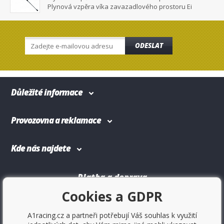
Plynová vzpěra víka zavazadlového prostoru Ei
ODESLAT
Důležité informace
Provozovna a reklamace
Kde nás najdete
Platba a doprava
Cookies a GDPR
A1racing.cz a partneři potřebují Váš souhlas k využití