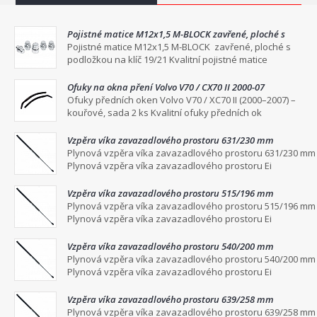
Pojistné matice M12x1,5 M-BLOCK zavřené, ploché s
podložkou na klíč 19/21
Pojistné matice M12x1,5 M-BLOCK zavřené, ploché s
podložkou na klíč 19/21 Kvalitní pojistné matice
Ofuky na okna pření Volvo V70 / CX70 II 2000-07
Ofuky předních oken Volvo V70 / XC70 II (2000–2007) –
kouřové, sada 2 ks Kvalitní ofuky předních ok
Vzpěra víka zavazadlového prostoru 631/230 mm
Plynová vzpěra víka zavazadlového prostoru 631/230 mm
Plynová vzpěra víka zavazadlového prostoru Ei
Vzpěra víka zavazadlového prostoru 515/196 mm
Plynová vzpěra víka zavazadlového prostoru 515/196 mm
Plynová vzpěra víka zavazadlového prostoru Ei
Vzpěra víka zavazadlového prostoru 540/200 mm
Plynová vzpěra víka zavazadlového prostoru 540/200 mm
Plynová vzpěra víka zavazadlového prostoru Ei
Vzpěra víka zavazadlového prostoru 639/258 mm
Plynová vzpěra víka zavazadlového prostoru 639/258 mm