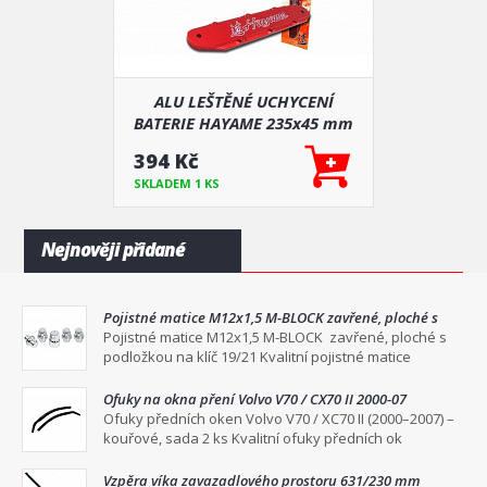
ALU LEŠTĚNÉ UCHYCENÍ
BATERIE HAYAME 235x45 mm
394 Kč
SKLADEM 1 KS
Nejnověji přidané
Pojistné matice M12x1,5 M-BLOCK zavřené, ploché s
podložkou na klíč 19/21
Pojistné matice M12x1,5 M-BLOCK zavřené, ploché s
podložkou na klíč 19/21 Kvalitní pojistné matice
Ofuky na okna pření Volvo V70 / CX70 II 2000-07
Ofuky předních oken Volvo V70 / XC70 II (2000–2007) –
kouřové, sada 2 ks Kvalitní ofuky předních ok
Vzpěra víka zavazadlového prostoru 631/230 mm