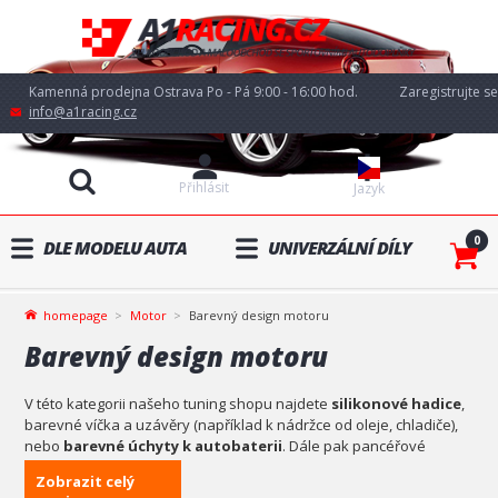
Kamenná prodejna Ostrava Po - Pá 9:00 - 16:00 hod.
Zaregistrujte se
info@a1racing.cz
Přihlásit
Jazyk
0
DLE MODELU AUTA
UNIVERZÁLNÍ DÍLY
homepage
Motor
Barevný design motoru
Barevný design motoru
V této kategorii našeho tuning shopu najdete
silikonové hadice
,
barevné víčka a uzávěry (například k nádržce od oleje, chladiče),
nebo
barevné úchyty k autobaterii
. Dále pak pancéřové
hadice nebo teplu odolné barvy na motor. Prostě vše pro to, aby
Zobrazit celý
jste mohli vyladit vzhled motoru vašeho auta.