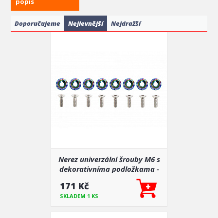
popis
Doporučujeme
Nejlevnější
Nejdražší
Nerez univerzální šrouby M6 s
dekorativníma podložkama -
titan odstín
171 Kč
SKLADEM 1 KS