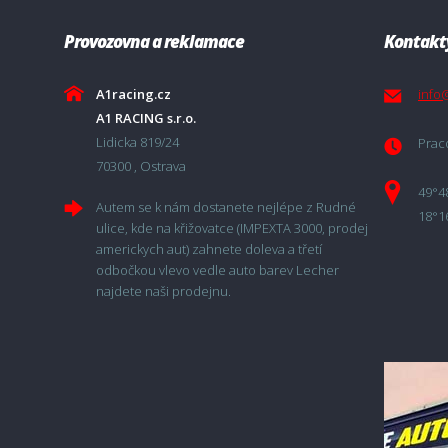
Provozovna a reklamace
Kontakt
A1racing.cz
info
A1 RACING s.r.o.
Lidicka 819/24
Praco
70300 , Ostrava
49°4
Autem se k nám dostanete nejlépe z Rudné
18°1
ulice, kde na křižovatce (IMPEXTA 3000, prodej
americkych aut) zahnete doleva a třetí
odbočkou vlevo vedle auto barev Lecher
najdete naši prodejnu.