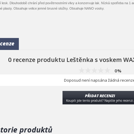
 lesk. Dlouhodobě chrání před povětrnostními vlivy a konzervuje lak. Nízká spotřeba na 1 au
né plasty. Obsahuje velice jemné brusné složky. Obsahuje NANO vosky.
cenze
0 recenze produktu Leštěnka s voskem WA
0%
Doposud není napsána žádná recenze
PŘIDAT RECENZI
Koupili jste tento produkt? Napište jeho recenzi.
storie produktů