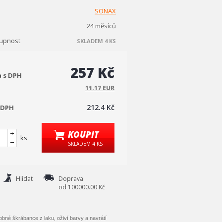
SONAX
24 měsíců
upnost
SKLADEM 4 KS
257 Kč
a s DPH
11.17 EUR
212.4 Kč
 DPH
KOUPIT
ks
SKLADEM 4 KS
Hlídat
Doprava
od 100000.00 Kč
obné škrábance z laku, oživí barvy a navrátí