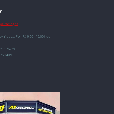
y
@a1racing.cz
vní doba: Po - Pá 9:00 - 16:00 hod.
8'36.762"N
6'5.249"E