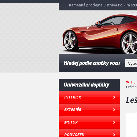
Kamenná prodejna Ostrava Po - Pá 9:00
Hledej podle značky vozu
ho
Univerzální doplňky
Leštěn
INTERIÉR
Le
EXTERIÉR
MOTOR
PODVOZEK