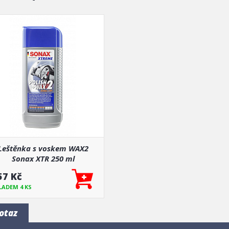
Leštěnka s voskem WAX2
Sonax XTR 250 ml
57 Kč
LADEM 4 KS
otaz