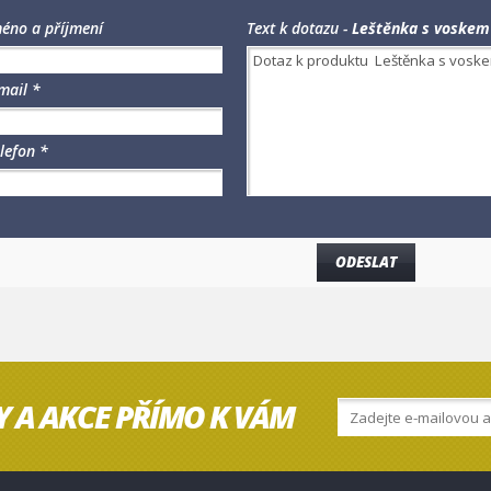
éno a příjmení
Text k dotazu -
Leštěnka s voskem
mail *
lefon *
Y A AKCE PŘÍMO K VÁM