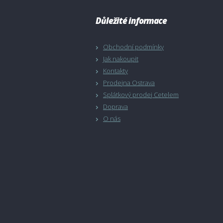
Důležité informace
Obchodní podmínky
Jak nakoupit
Kontakty
Prodejna Ostrava
Splátkový prodej Cetelem
Doprava
O nás