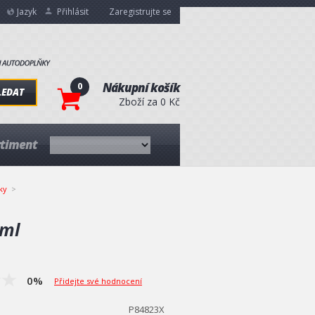
Jazyk
Přihlásit
Zaregistrujte se
0
Nákupní košík
LEDAT
Zboží za 0 Kč
rtiment
ky
 ml
0%
Přidejte své hodnocení
P84823X