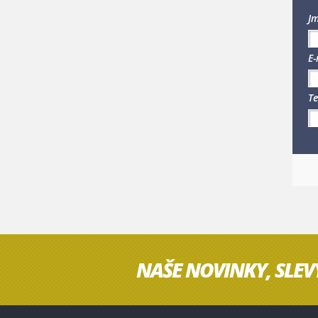
Jm
E-
Te
NAŠE NOVINKY, SLEV