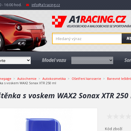
 - 16:00 hod.
info@a1racing.cz
H
Model vozu
So
mepage
Autochemie
Autokosmetika
Ošetření karoserie
Barevné leštěn
ka s voskem WAX2 Sonax XTR 250 ml
štěnka s voskem WAX2 Sonax XTR 250
Kód zboží