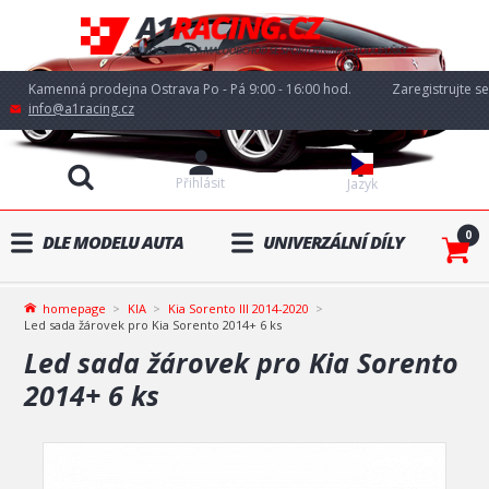
Kamenná prodejna Ostrava Po - Pá 9:00 - 16:00 hod.
Zaregistrujte se
info@a1racing.cz
Přihlásit
Jazyk
0
DLE MODELU AUTA
UNIVERZÁLNÍ DÍLY
homepage
KIA
Kia Sorento III 2014-2020
Led sada žárovek pro Kia Sorento 2014+ 6 ks
Led sada žárovek pro Kia Sorento
2014+ 6 ks