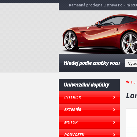
Kamenná prodejna Ostrava Po - Pá 9:00
Hledej podle značky vozu
ho
Univerzální doplňky
La
INTERIÉR
EXTERIÉR
MOTOR
PODVOZEK