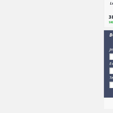
L
3
SK
D
Jm
E-
Te