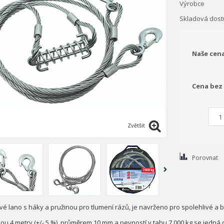
Výrobce
Skladová dost
Naše cen
Cena bez
Zvětšit
Porovnat
vé lano s háky a pružinou pro tlumení rázů, je navrženo pro spolehlivé a 
ou 4 metry (+/- 5 %), průměrem 10 mm a pevností v tahu 7 000 kg se jedná o