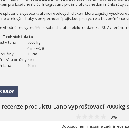
kem pro každého řidiče. Integrovaná pružina efektivně tlumí náhlé rázy vzni
e spleteno z vysoce kvalitních ocelových vláken, která zajišťují vysokou od
eno ocelovými háky s bezpečnostní pojistkou pro rychlé a bezpečné upev
je vhodné pro vyproštění osobních automobilů, dodávek a SUV v terénu, 
Technická data
st v tahu
7000 kg
4 m (+- 5%)
 pružiny
13 cm
r drátu pružiny
4 mm
r lana
10 mm
cenze
 recenze produktu Lano vyprošťovací 7000kg
0%
Doposud není napsána žádná recenze