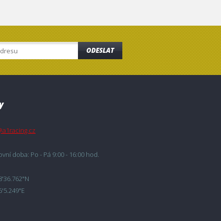
ODESLAT
y
@a1racing.cz
vní doba: Po - Pá 9:00 - 16:00 hod.
8'36.762"N
6'5.249"E