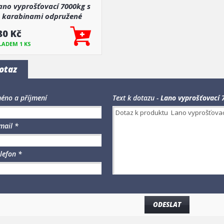
ano vyprošťovací 7000kg s
karabinami odpružené
80 Kč
LADEM 1 KS
otaz
éno a příjmení
Text k dotazu -
Lano vyprošťovací
mail *
lefon *