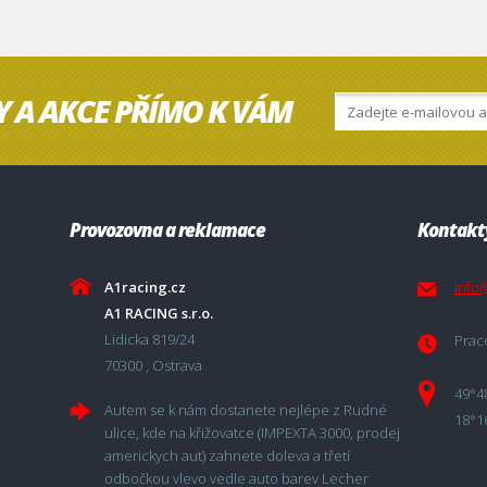
Y A AKCE PŘÍMO K VÁM
Provozovna a reklamace
Kontakt
A1racing.cz
info
A1 RACING s.r.o.
Lidicka 819/24
Praco
70300 , Ostrava
49°4
Autem se k nám dostanete nejlépe z Rudné
18°1
ulice, kde na křižovatce (IMPEXTA 3000, prodej
americkych aut) zahnete doleva a třetí
odbočkou vlevo vedle auto barev Lecher