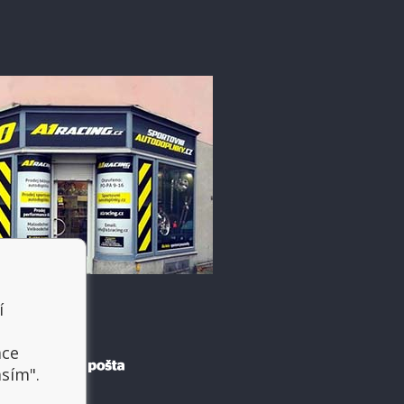
í
t
ace
asím".