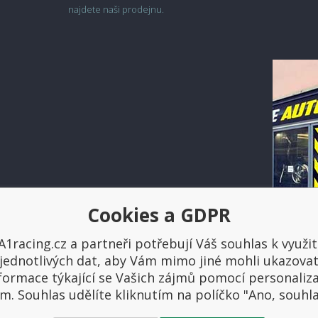
najdete naši prodejnu.
Cookies a GDPR
Platba a doprava
A1racing.cz a partneři potřebují Váš souhlas k využit
jednotlivých dat, aby Vám mimo jiné mohli ukazova
formace týkající se Vašich zájmů pomocí personaliz
m. Souhlas udělíte kliknutím na políčko "Ano, souhl