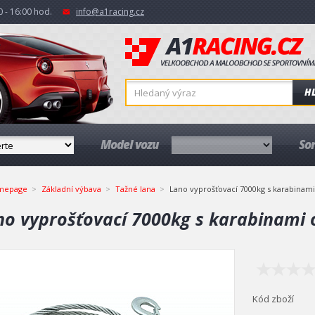
 - 16:00 hod.
info@a1racing.cz
H
Model vozu
So
mepage
Základní výbava
Tažné lana
Lano vyprošťovací 7000kg s karabinam
no vyprošťovací 7000kg s karabinami
Kód zboží