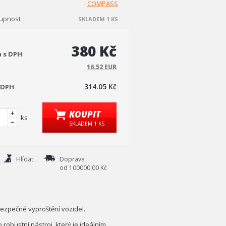
COMPASS
upnost
SKLADEM 1 KS
380 Kč
a s DPH
16.52 EUR
314.05 Kč
 DPH
KOUPIT
ks
SKLADEM 1 KS
Hlídat
Doprava
od 100000.00 Kč
bezpečné vyproštění vozidel.
 robustní nástroj, který je ideálním