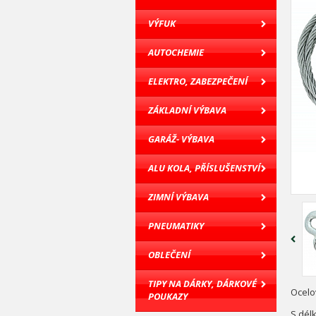
VÝFUK
AUTOCHEMIE
ELEKTRO, ZABEZPEČENÍ
ZÁKLADNÍ VÝBAVA
GARÁŽ- VÝBAVA
ALU KOLA, PŘÍSLUŠENSTVÍ
ZIMNÍ VÝBAVA
PNEUMATIKY
OBLEČENÍ
TIPY NA DÁRKY, DÁRKOVÉ
Ocelo
POUKAZY
S délk