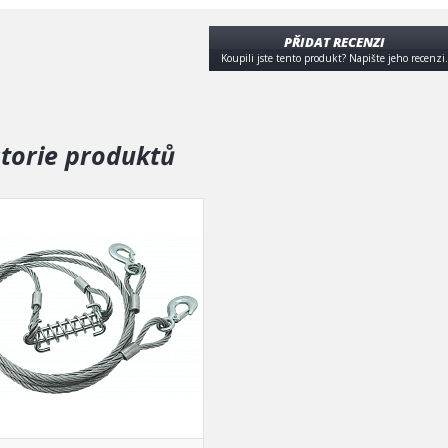
PŘIDAT RECENZI
Koupili jste tento produkt? Napište jeho recenzi.
storie produktů