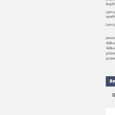
doplň
Lano j
opatř
Lano 
pevno
délka
délka
průmě
průmě
Re
0