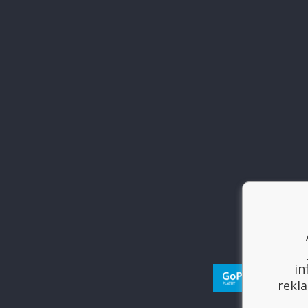
in
rekla