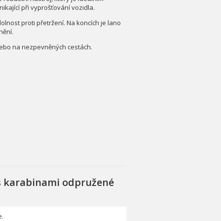
kající při vyprošťování vozidla.
olnost proti přetržení. Na koncích je lano
nění.
nebo na nezpevněných cestách.
 s karabinami odpružené
.