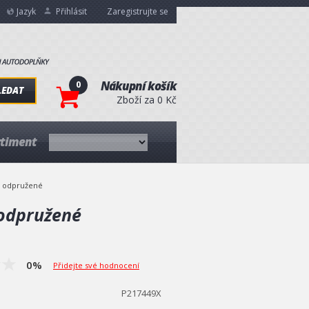
Jazyk
Přihlásit
Zaregistrujte se
0
Nákupní košík
LEDAT
Zboží za 0 Kč
rtiment
i odpružené
 odpružené
0%
Přidejte své hodnocení
P217449X