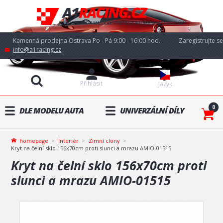
Kamenná prodejna Ostrava Po - Pá 9:00 - 16:00 hod.
Zaregistrujte se
info@a1racing.cz
Přihlásit
Jazyk
0
DLE MODELU AUTA
UNIVERZÁLNÍ DÍLY
homepage
Interiér
Zimní clony
Kryt na čelní sklo 156x70cm proti slunci a mrazu AMIO-01515
Kryt na čelní sklo 156x70cm proti
slunci a mrazu AMIO-01515