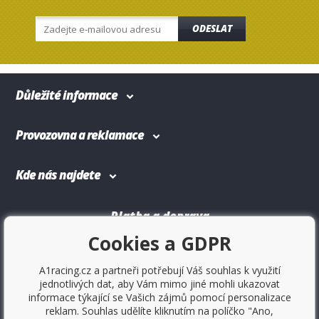
ODESLAT
Důležité informace
Provozovna a reklamace
Kde nás najdete
Platba a doprava
Cookies a GDPR
A1racing.cz a partneři potřebují Váš souhlas k využití
jednotlivých dat, aby Vám mimo jiné mohli ukazovat
informace týkající se Vašich zájmů pomocí personalizace
reklam. Souhlas udělíte kliknutím na políčko "Ano,