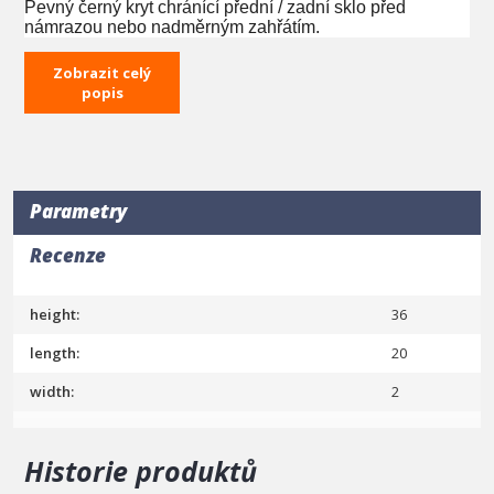
Pevný černý kryt chránící přední / zadní sklo před
námrazou nebo nadměrným zahřátím.
CHARAKTERISTIKA:
Zobrazit celý
popis
Ideální jak v létě, tak v zimě
Stačí položit na přední sklo a "přiskřípnout" uši
dveřmi.
rozměry: 70x156cm
barva: černá
Parametry
Recenze
height:
36
length:
20
width:
2
Historie produktů