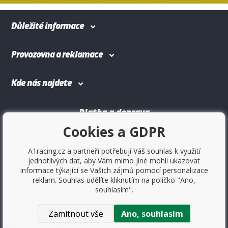
Důležité informace
Provozovna a reklamace
Kde nás najdete
Platba a doprava
Cookies a GDPR
A1racing.cz a partneři potřebují Váš souhlas k využití
jednotlivých dat, aby Vám mimo jiné mohli ukazovat
informace týkající se Vašich zájmů pomocí personalizace
reklam. Souhlas udělíte kliknutím na políčko "Ano,
souhlasím".
Zamítnout vše
Ano, souhlasím
Copyright © 2017
Sportovniautodoplnky.cz
- Tuning shop,
sportovní autodoplňky, tuning auta. Všechny práva vyhrazené.