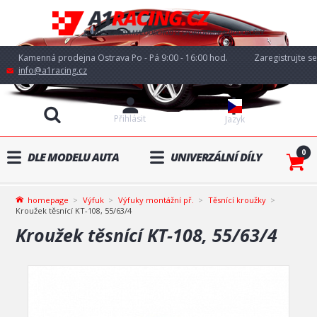
Kamenná prodejna Ostrava Po - Pá 9:00 - 16:00 hod.
Zaregistrujte se
info@a1racing.cz
Přihlásit
Jazyk
0
DLE MODELU AUTA
UNIVERZÁLNÍ DÍLY
homepage
Výfuk
Výfuky montážní př.
Těsnící kroužky
Kroužek těsnící KT-108, 55/63/4
Kroužek těsnící KT-108, 55/63/4