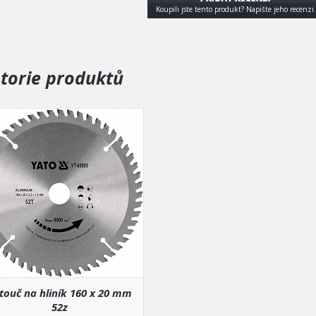
Koupili jste tento produkt? Napište jeho recenzi.
storie produktů
touč na hliník 160 x 20 mm
52z