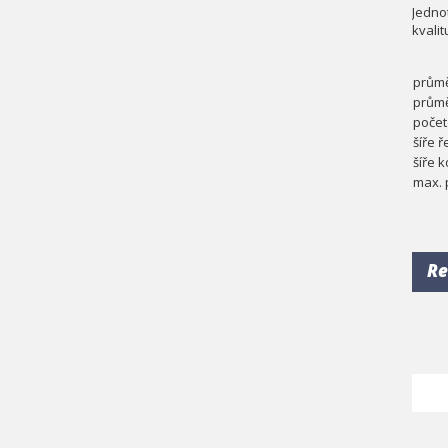
Jedno
kvali
průmě
průmě
počet
šíře 
šíře 
max. 
Re