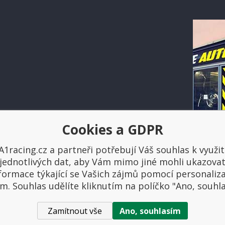
Cookies a GDPR
Platba a doprava
A1racing.cz a partneři potřebují Váš souhlas k využit
jednotlivých dat, aby Vám mimo jiné mohli ukazova
formace týkající se Vašich zájmů pomocí personaliz
m. Souhlas udělíte kliknutím na políčko "Ano, souhl
Zamítnout vše
Ano, souhlasím
ovniautodoplnky.cz
- Tuning shop, sportovní autodoplňky, tuning auta. V