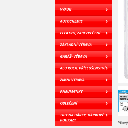
VÝFUK
AUTOCHEMIE
ELEKTRO, ZABEZPEČENÍ
ZÁKLADNÍ VÝBAVA
GARÁŽ- VÝBAVA
ALU KOLA, PŘÍSLUŠENSTVÍ
ZIMNÍ VÝBAVA
PNEUMATIKY
OBLEČENÍ
TIPY NA DÁRKY, DÁRKOVÉ
POUKAZY
Pilový