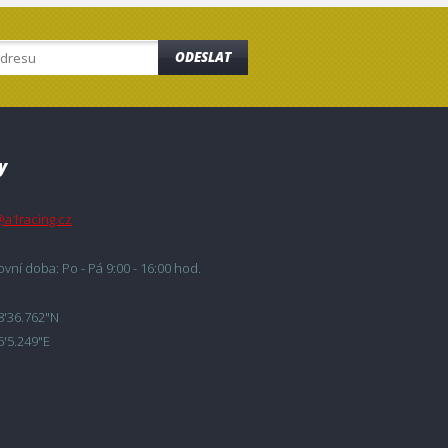
ODESLAT
y
@a1racing.cz
vní doba: Po - Pá 9:00 - 16:00 hod.
8'36.762"N
6'5.249"E