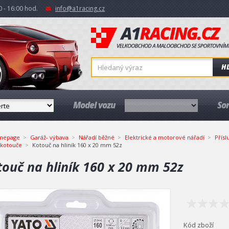
 - 16:00 hod.
info@a1racing.cz
H
Model vozu
So
mepage
Garáž- výbava
Nářadí běžné
Elektrické a motorové nářadí
Přísl
 kotouče
Kotouč na hliník 160 x 20 mm 52z
touč na hliník 160 x 20 mm 52z
Kód zboží