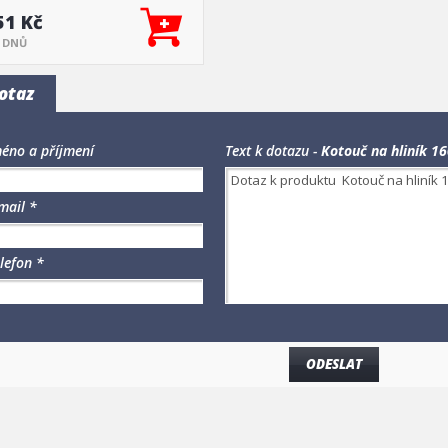
51 Kč
5 DNŮ
otaz
éno a příjmení
Text k dotazu -
Kotouč na hliník 1
mail *
lefon *