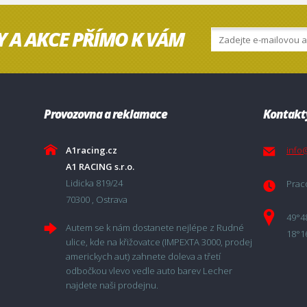
Y A AKCE PŘÍMO K VÁM
Provozovna a reklamace
Kontakt
A1racing.cz
info
A1 RACING s.r.o.
Lidicka 819/24
Praco
70300 , Ostrava
49°4
Autem se k nám dostanete nejlépe z Rudné
18°1
ulice, kde na křižovatce (IMPEXTA 3000, prodej
americkych aut) zahnete doleva a třetí
odbočkou vlevo vedle auto barev Lecher
najdete naši prodejnu.