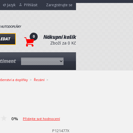
Jazyk
Přihlásit
Zaregistrujte se
0
Nákupní košík
LEDAT
Zboží za 0 Kč
rtiment
ušenství a doplňky
Řezání
0%
Přidejte své hodnocení
P121477X