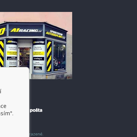
í
t
ace
asím".
šechny práva vyhrazené.