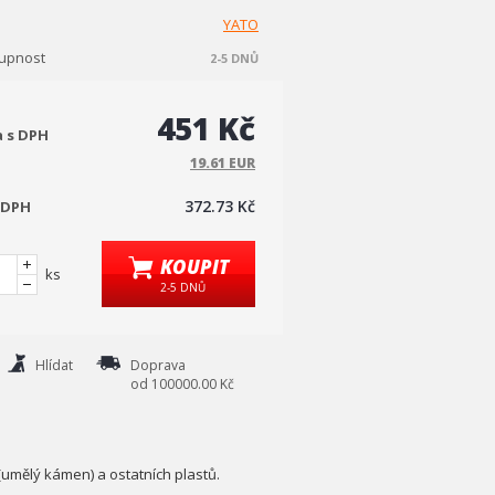
YATO
upnost
2-5 DNŮ
451 Kč
a s DPH
19.61 EUR
372.73 Kč
 DPH
KOUPIT
ks
2-5 DNŮ
Hlídat
Doprava
od 100000.00 Kč
 (umělý kámen) a ostatních plastů.