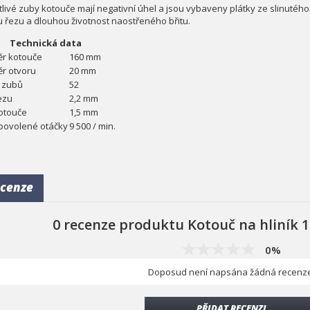
tlivé zuby kotouče mají negativní úhel a jsou vybaveny plátky ze slinutého 
tu řezu a dlouhou životnost naostřeného břitu.
Technická data
r kotouče
160 mm
r otvoru
20 mm
 zubů
52
řezu
2,2 mm
kotouče
1,5 mm
povolené otáčky
9 500 / min.
cenze
0 recenze produktu Kotouč na hliník 
0%
Doposud není napsána žádná recenze
PŘIDAT RECENZI