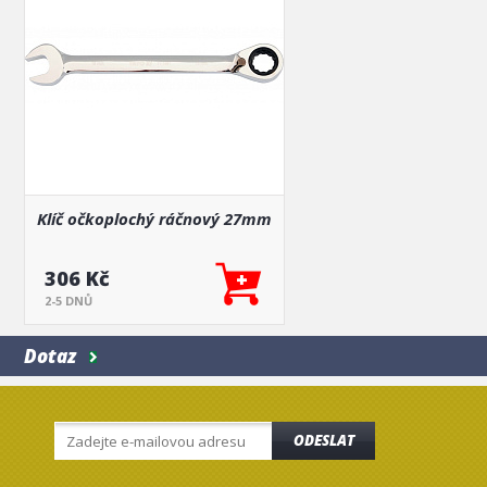
Klíč očkoplochý ráčnový 27mm
306 Kč
2-5 DNŮ
Dotaz
ODESLAT