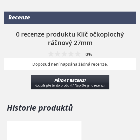
délka
360 mm
Recenze
0 recenze produktu Klíč očkoplochý
ráčnový 27mm
0%
Doposud není napsána žádná recenze.
PŘIDAT RECENZI
Koupili jste tento produkt? Napište jeho recenzi.
Historie produktů