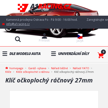
Kamenná prodejna Ostrava Po - Pá 9:00 - 16:00 hod.
Zaregistrujte se
info@a1racing.cz
Přihlásit
Jazyk
0
DLE MODELU AUTA
UNIVERZÁLNÍ DÍLY
homepage
Garáž- výbava
Nářadí běžné
Nářadí YATO
Klíče
Klíče očkoploché s ráčnou
Klíč očkoplochý ráčnový 27mm
Klíč očkoplochý ráčnový 27mm