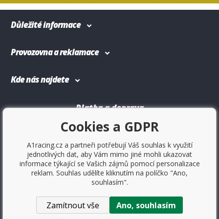
Důležité informace
Provozovna a reklamace
Kde nás najdete
Platba a doprava
Cookies a GDPR
A1racing.cz a partneři potřebují Váš souhlas k využití
jednotlivých dat, aby Vám mimo jiné mohli ukazovat
informace týkající se Vašich zájmů pomocí personalizace
reklam. Souhlas udělíte kliknutím na políčko "Ano,
souhlasím".
Zamítnout vše
Ano, souhlasím
Copyright © 2017
Sportovniautodoplnky.cz
- Tuning shop,
sportovní autodoplňky, tuning auta. Všechny práva vyhrazené.