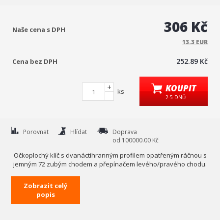
306 Kč
Naše cena s DPH
13.3 EUR
252.89 Kč
Cena bez DPH
KOUPIT
ks
2-5 DNŮ
Porovnat
Hlídat
Doprava
od 100000.00 Kč
Očkoplochý klíč s dvanáctihranným profilem opatřeným ráčnou s
jemným 72 zubým chodem a přepínačem levého/pravého chodu.
Klíč je zhotoven z kvalitní oceli CrV. Povrchová úprava leštění do
Zobrazit celý
vysokého lesku.
popis
Technická data
rozměr
27 mm