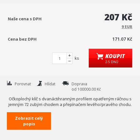
207 Kč
Naše cena s DPH
9 EUR
171.07 Kč
Cena bez DPH
KOUPIT
ks
2-5 DNŮ
Porovnat
Hlídat
Doprava
od 100000.00 Kč
Očkoplochý klíč s dvanáctihranným profilem opatřeným ráčnou s
jemným 72 zubým chodem a přepínačem levého/pravého chodu.
Klíč je zhotoven z kvalitní oceli CrV. Povrchová úprava leštění do
Zobrazit celý
vysokého lesku.
popis
Technická data
rozměr
19 mm