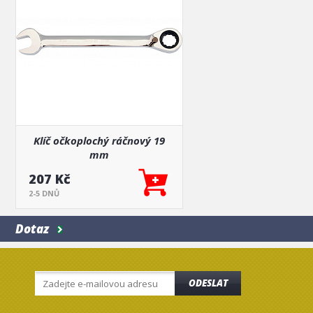
Klíč očkoplochý ráčnový 19
mm
207 Kč
2-5 DNŮ
Dotaz
ODESLAT