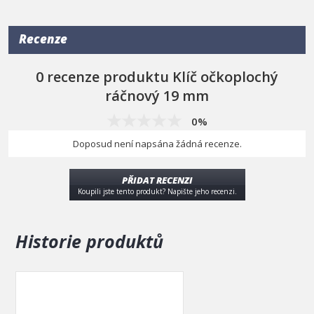
délka
245 mm
Recenze
0 recenze produktu Klíč očkoplochý
ráčnový 19 mm
0%
Doposud není napsána žádná recenze.
PŘIDAT RECENZI
Koupili jste tento produkt? Napište jeho recenzi.
Historie produktů