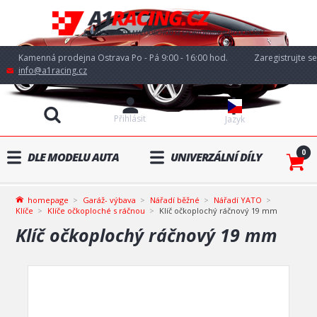
Kamenná prodejna Ostrava Po - Pá 9:00 - 16:00 hod.
Zaregistrujte se
info@a1racing.cz
Přihlásit
Jazyk
0
DLE MODELU AUTA
UNIVERZÁLNÍ DÍLY
homepage
Garáž- výbava
Nářadí běžné
Nářadí YATO
Klíče
Klíče očkoploché s ráčnou
Klíč očkoplochý ráčnový 19 mm
Klíč očkoplochý ráčnový 19 mm