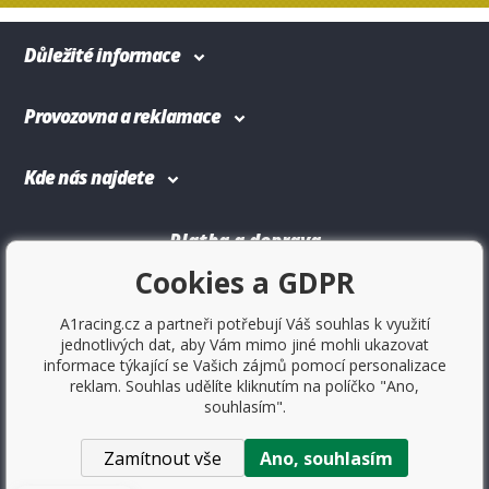
Důležité informace
Provozovna a reklamace
Kde nás najdete
Platba a doprava
Cookies a GDPR
A1racing.cz a partneři potřebují Váš souhlas k využití
jednotlivých dat, aby Vám mimo jiné mohli ukazovat
informace týkající se Vašich zájmů pomocí personalizace
reklam. Souhlas udělíte kliknutím na políčko "Ano,
souhlasím".
Zamítnout vše
Ano, souhlasím
Copyright © 2017
Sportovniautodoplnky.cz
- Tuning shop,
sportovní autodoplňky, tuning auta. Všechny práva vyhrazené.