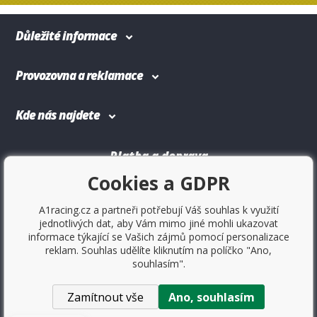
Důležité informace
Provozovna a reklamace
Kde nás najdete
Platba a doprava
Cookies a GDPR
A1racing.cz a partneři potřebují Váš souhlas k využití
jednotlivých dat, aby Vám mimo jiné mohli ukazovat
informace týkající se Vašich zájmů pomocí personalizace
reklam. Souhlas udělíte kliknutím na políčko "Ano,
souhlasím".
Zamítnout vše
Ano, souhlasím
Copyright © 2017
Sportovniautodoplnky.cz
- Tuning shop,
sportovní autodoplňky, tuning auta. Všechny práva vyhrazené.