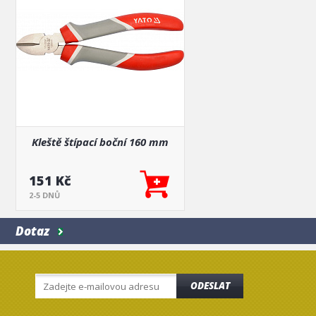
Kleště štípací boční 160 mm
151 Kč
2-5 DNŮ
Dotaz
ODESLAT