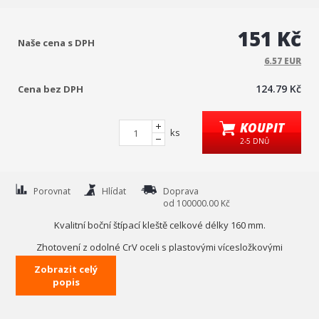
151 Kč
Naše cena s DPH
6.57 EUR
124.79 Kč
Cena bez DPH
KOUPIT
ks
2-5 DNŮ
Porovnat
Hlídat
Doprava
od 100000.00 Kč
Kvalitní boční štípací kleště celkové délky 160 mm.
Zhotovení z odolné CrV oceli s plastovými vícesložkovými
rukojeťmi s ergonomickým tvarováním.
Zobrazit celý
Čelisti kleští jsou opatřené induktivně kalenými břity, zajišťujíce
popis
precizní štípání drátů a jiných materiálů.
Technická data