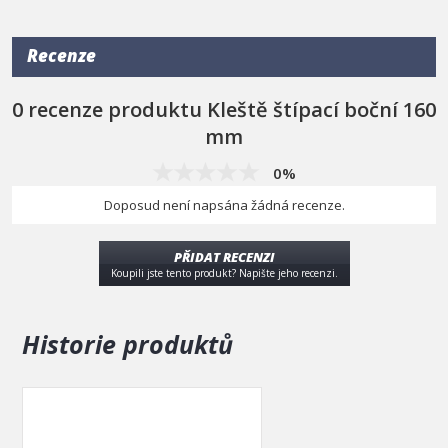
Délka
160 mm
Materiál
CrV ocel
Recenze
Povrchová úprava
niklování
Břity
Induktivně kalené
0 recenze produktu Kleště štípací boční 160
mm
0%
Doposud není napsána žádná recenze.
PŘIDAT RECENZI
Koupili jste tento produkt? Napište jeho recenzi.
Historie produktů