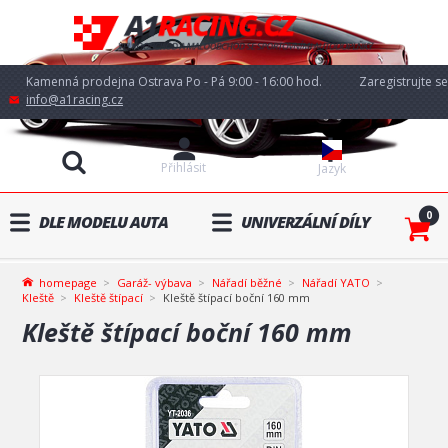
Kamenná prodejna Ostrava Po - Pá 9:00 - 16:00 hod.
Zaregistrujte se
info@a1racing.cz
Přihlásit
Jazyk
0
DLE MODELU AUTA
UNIVERZÁLNÍ DÍLY
homepage
Garáž- výbava
Nářadí běžné
Nářadí YATO
Kleště
Kleště štípací
Kleště štípací boční 160 mm
Kleště štípací boční 160 mm