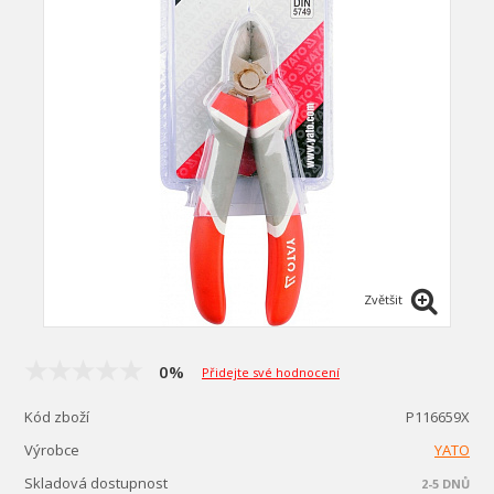
Zvětšit
0%
Přidejte své hodnocení
Kód zboží
P116659X
Výrobce
YATO
Skladová dostupnost
2-5 DNŮ