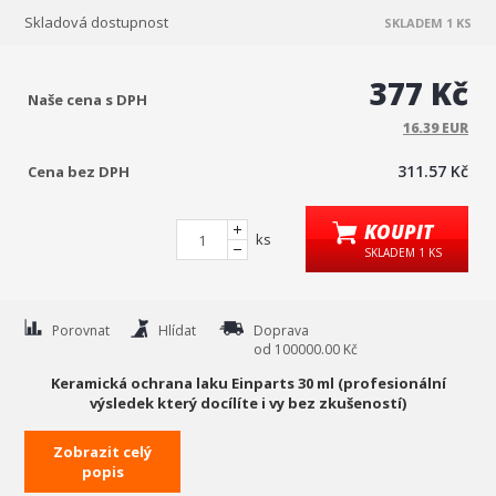
Skladová dostupnost
SKLADEM 1 KS
377 Kč
Naše cena s DPH
16.39 EUR
311.57 Kč
Cena bez DPH
KOUPIT
ks
SKLADEM 1 KS
Porovnat
Hlídat
Doprava
od 100000.00 Kč
Keramická ochrana laku Einparts 30 ml (profesionální
výsledek který docílíte i vy bez zkušeností)
EINPARTS CRYSTAL NANO COATING je vysoce lesklý odolný
Zobrazit celý
keramický povlak s bezkonkurenčními super hydrofobními účinky,
popis
odolností proti poškrábání, chemickou odolností, odolností vůči UV