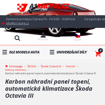
Kamenná prodejna Ostrava Po - Pá 9:00 - 16:00 hod.
Zaregistrujte se
info@a1racing.cz
Přihlásit
Jazyk
0
DLE MODELU AUTA
UNIVERZÁLNÍ DÍLY
homepage
ŠKODA
Škoda Octavia III
Interiér
Dekory interieru
Karbon náhradní panel topení, automatická klimatizace Škoda Octavia III
Karbon náhradní panel topení,
automatická klimatizace Škoda
Octavia III