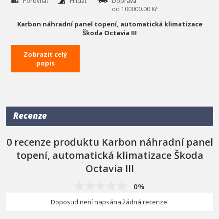
Porovnat
Hlídat
Doprava
od 100000.00 Kč
Karbon náhradní panel topení, automatická klimatizace
Škoda Octavia III
- karbon provedení
Zobrazit celý
- přesně tvarovaná forma pro maximálně přesné nasazení a
popis
uchycení
- vylepší design vašeho auta
- nikdy se neopotřebuje jako je tomu u levného pochromovaného
ABS plastu
Recenze
- velmi snadná instalace
0 recenze produktu Karbon náhradní panel
topení, automatická klimatizace Škoda
Octavia III
0%
Doposud není napsána žádná recenze.