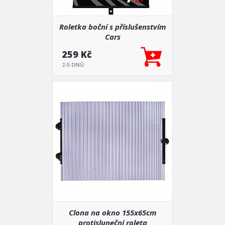
Roletka boční s příslušenstvím
Cars
259 Kč
2-5 DNŮ
Clona na okno 155x65cm
protisluneční roleta