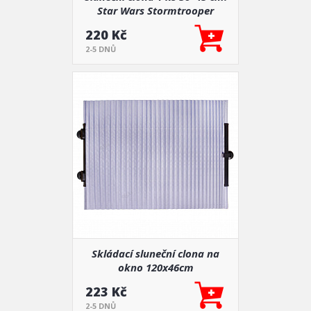
Star Wars Stormtrooper
220 Kč
2-5 DNŮ
Skládací sluneční clona na
okno 120x46cm
223 Kč
2-5 DNŮ