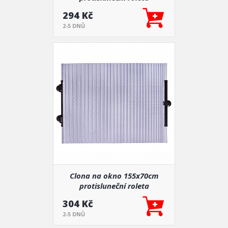
294 Kč
2-5 DNŮ
Clona na okno 155x70cm
protisluneční roleta
304 Kč
2-5 DNŮ