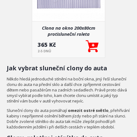
Clona na okno 200x80cm
protisluneční roleta
365 Kč
2-5 DNŮ
Jak vybrat sluneční clony do auta
Někdo hledá jednoduché stínění na boční okna, jiný řeší sluneční
clonu do auta na přední sklo a další chce zpříjemnit cestování
dětem nebo pasažérům na zadních sedadlech. Právě proto dává
smysl vybírat podle toho, kam chcete clonu umístit a jaký typ
stínění vám bude v autě vyhovovat nejvíc.
Sluneční clony do auta pomáhají
omezit ostré světlo
, přehřívání
kabiny i nepříjemné oslnění během jízdy nebo při stání na slunci.
Dobře zvolené stínítko do auta tak může zlepšit pohodlí při
každodenním ježdění i při delších cestách v teplém období.