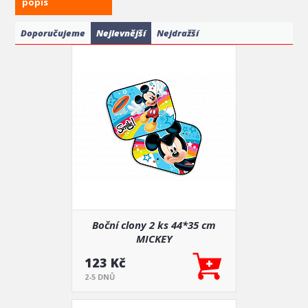
popis
interiéru nebo větší pohodlí na cestách.
Doporučujeme
Nejlevnější
Nejdražší
Boční clony 2 ks 44*35 cm
MICKEY
123 Kč
2-5 DNŮ