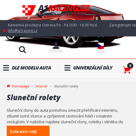
Kamenná prodejna Ostrava Po - Pá 9:00 - 16:00 hod.
Zaregistrujte se
info@a1racing.cz
Přihlásit
Jazyk
0
DLE MODELU AUTA
UNIVERZÁLNÍ DÍLY
homepage
Interiér
Sluneční rolety
Sluneční rolety
Sluneční clony do auta pomohou omezit přehřívání interiéru,
ztlumit ostré slunce a zpříjemnit cestování řidiči i ostatním
cestujícím. V nabídce najdete sluneční clony, roletky i stínítka do
auta pro různé typy oken a použití. Vyberte si řešení, které bude
Zobrazit celý
sedět vašemu autu i tomu, jestli řešíte hlavně stín, ochranu