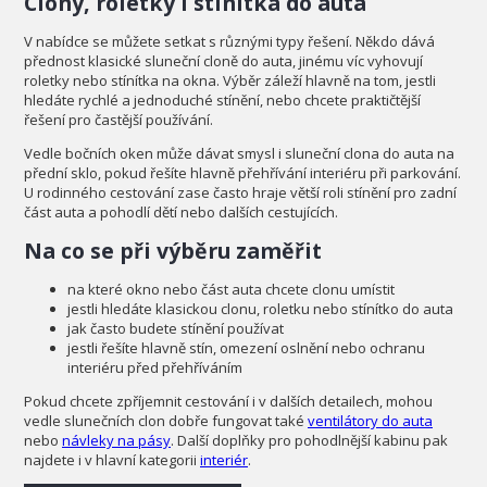
Clony, roletky i stínítka do auta
V nabídce se můžete setkat s různými typy řešení. Někdo dává
přednost klasické sluneční cloně do auta, jinému víc vyhovují
roletky nebo stínítka na okna. Výběr záleží hlavně na tom, jestli
hledáte rychlé a jednoduché stínění, nebo chcete praktičtější
řešení pro častější používání.
Vedle bočních oken může dávat smysl i sluneční clona do auta na
přední sklo, pokud řešíte hlavně přehřívání interiéru při parkování.
U rodinného cestování zase často hraje větší roli stínění pro zadní
část auta a pohodlí dětí nebo dalších cestujících.
Na co se při výběru zaměřit
na které okno nebo část auta chcete clonu umístit
jestli hledáte klasickou clonu, roletku nebo stínítko do auta
jak často budete stínění používat
jestli řešíte hlavně stín, omezení oslnění nebo ochranu
interiéru před přehříváním
Pokud chcete zpříjemnit cestování i v dalších detailech, mohou
vedle slunečních clon dobře fungovat také
ventilátory do auta
nebo
návleky na pásy
. Další doplňky pro pohodlnější kabinu pak
najdete i v hlavní kategorii
interiér
.