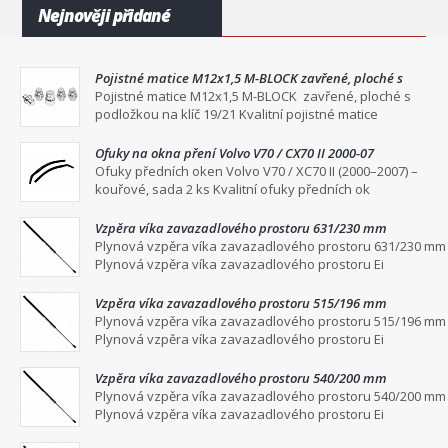
Nejnověji přidané
Pojistné matice M12x1,5 M-BLOCK zavřené, ploché s
podložkou na klíč 19/21
Pojistné matice M12x1,5 M-BLOCK zavřené, ploché s
podložkou na klíč 19/21 Kvalitní pojistné matice
Ofuky na okna pření Volvo V70 / CX70 II 2000-07
Ofuky předních oken Volvo V70 / XC70 II (2000–2007) –
kouřové, sada 2 ks Kvalitní ofuky předních ok
Vzpěra víka zavazadlového prostoru 631/230 mm
Plynová vzpěra víka zavazadlového prostoru 631/230 mm
Plynová vzpěra víka zavazadlového prostoru Ei
Vzpěra víka zavazadlového prostoru 515/196 mm
Plynová vzpěra víka zavazadlového prostoru 515/196 mm
Plynová vzpěra víka zavazadlového prostoru Ei
Vzpěra víka zavazadlového prostoru 540/200 mm
Plynová vzpěra víka zavazadlového prostoru 540/200 mm
Plynová vzpěra víka zavazadlového prostoru Ei