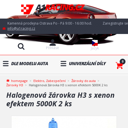
Kamenná prodejna Ostrava Po - Pá 9:00 - 16:00 hod.
Zaregistrujte se
info@a1racing.cz
Přihlásit
Jazyk
0
DLE MODELU AUTA
UNIVERZÁLNÍ DÍLY
homepage
Elektro, Zabezpečení
Žárovky do auta
Žárovky H3
Halogenová žárovka H3 s xenon efektem 5000K 2 ks
Halogenová žárovka H3 s xenon
efektem 5000K 2 ks