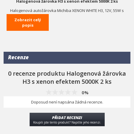
Halogenová žárovka H3 s xenon efektem 5000K 2 ks
Halogenová autožárovka Michiba XENON WHITE H3, 12V, 55W s
barevným stupněm 5000K (bílé až jemně modré světlo). Sada
Zobrazit celý
obsahuje 2ks žárovek.
popis
Technické parametry:
napájení 12V
příkon 55W
patice H3
homologace: E4
Recenze
0 recenze produktu Halogenová žárovka
H3 s xenon efektem 5000K 2 ks
0%
Doposud není napsána žádná recenze.
PŘIDAT RECENZI
Koupili jste tento produkt? Napište jeho recenzi.