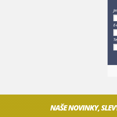
Jm
E-
Te
NAŠE NOVINKY, SLEV