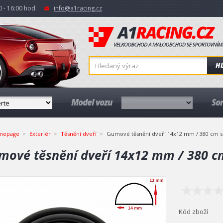
 - 16:00 hod.
info@a1racing.cz
H
Model vozu
So
mepage
Exteriér
Těsnění dveří
Gumové těsnění dveří 14x12 mm / 380 cm 
mové těsnění dveří 14x12 mm / 380 c
Kód zboží