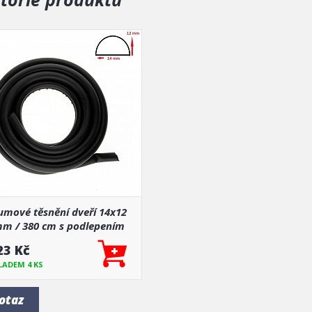
umové těsnění dveří 14x12
m / 380 cm s podlepením
23 Kč
LADEM 4 KS
otaz