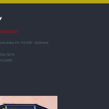
y
@a1racing.cz
vní doba: Po - Pá 9:00 - 16:00 hod.
8'36.762"N
6'5.249"E