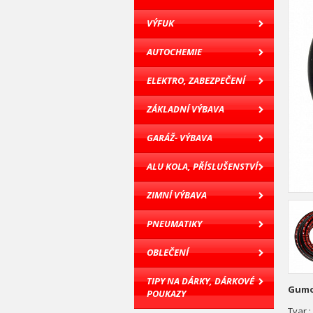
VÝFUK
AUTOCHEMIE
ELEKTRO, ZABEZPEČENÍ
ZÁKLADNÍ VÝBAVA
GARÁŽ- VÝBAVA
ALU KOLA, PŘÍSLUŠENSTVÍ
ZIMNÍ VÝBAVA
PNEUMATIKY
OBLEČENÍ
TIPY NA DÁRKY, DÁRKOVÉ
Gumov
POUKAZY
Tvar :