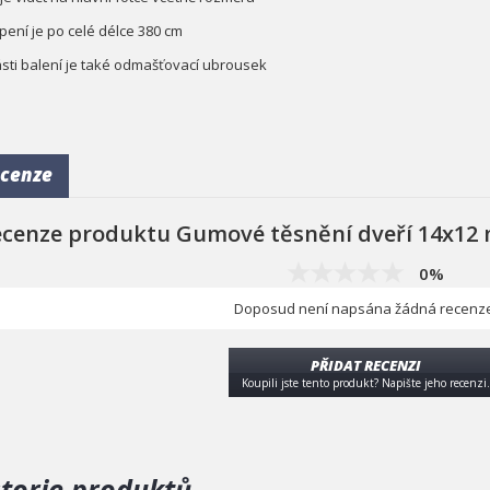
pení je po celé délce 380 cm
sti balení je také odmašťovací ubrousek
cenze
ecenze produktu Gumové těsnění dveří 14x12
0%
Doposud není napsána žádná recenze
PŘIDAT RECENZI
Koupili jste tento produkt? Napište jeho recenzi.
storie produktů