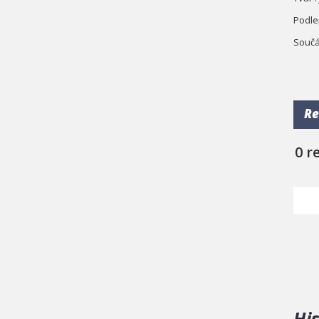
Podle
Součá
Re
0 r
Hi