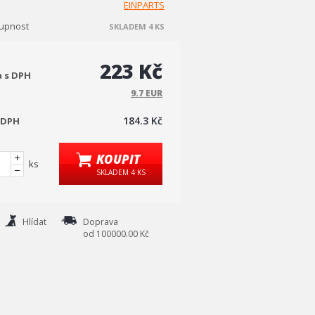
EINPARTS
upnost
SKLADEM 4 KS
223 Kč
a s DPH
9.7 EUR
184.3 Kč
 DPH
KOUPIT
ks
SKLADEM 4 KS
Hlídat
Doprava
od 100000.00 Kč