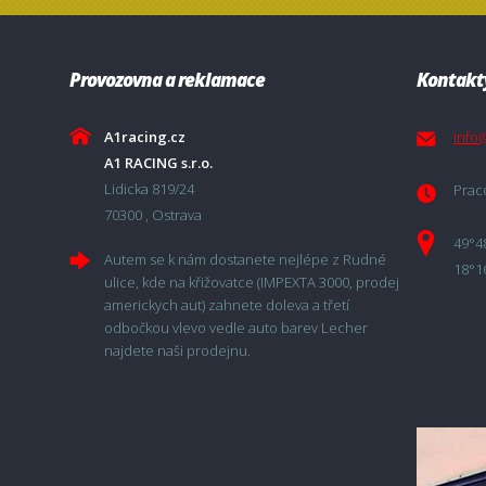
Provozovna a reklamace
Kontakt
A1racing.cz
info
A1 RACING s.r.o.
Lidicka 819/24
Praco
70300 , Ostrava
49°4
Autem se k nám dostanete nejlépe z Rudné
18°1
ulice, kde na křižovatce (IMPEXTA 3000, prodej
americkych aut) zahnete doleva a třetí
odbočkou vlevo vedle auto barev Lecher
najdete naši prodejnu.