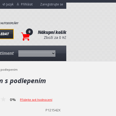
Jazyk
Přihlásit
Zaregistrujte se
0
Nákupní košík
LEDAT
Zboží za 0 Kč
rtiment
s podlepením
m s podlepením
0%
Přidejte své hodnocení
P121542X