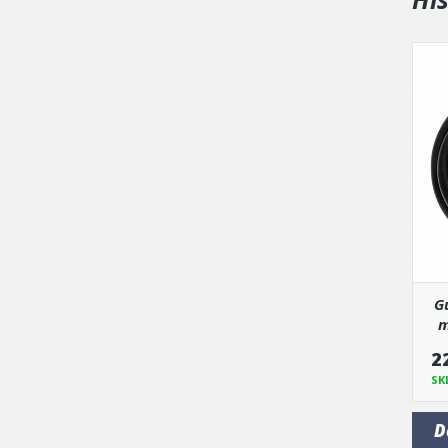
G
m
2
SK
D