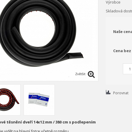
Výrobce
Skladová dost
Naše cen
Cena bez
Zvětšit
Porovnat
é těsnění dveří 14x12 mm / 380 cm s podlepením
 je vidět na hlavní fotce včetně rozměru