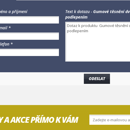
éno a příjmení
Text k dotazu -
Gumové těsnění dv
podlepením
mail *
lefon *
Y A AKCE PŘÍMO K VÁM