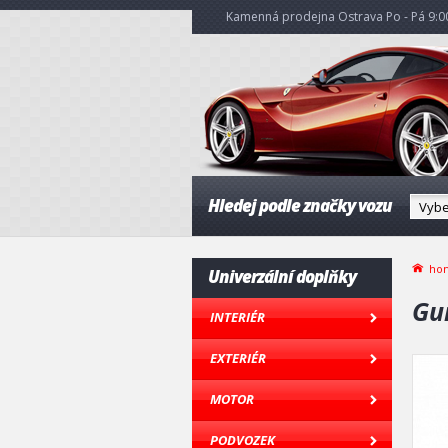
Kamenná prodejna Ostrava Po - Pá 9:00
Hledej podle značky vozu
ho
Univerzální doplňky
Gu
INTERIÉR
EXTERIÉR
MOTOR
PODVOZEK