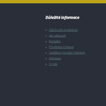
Důležité informace
Obchodní podmínky
Jak nakoupit
Kontakty
Prodejna Ostrava
Splátkový prodej Cetelem
Doprava
O nás