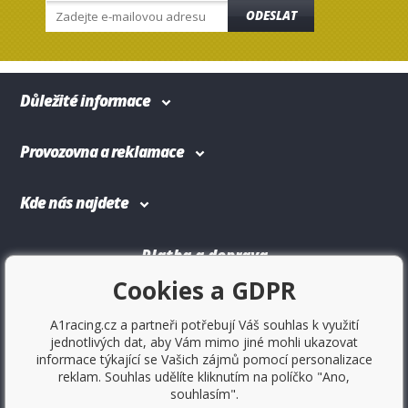
ODESLAT
Důležité informace
Provozovna a reklamace
Kde nás najdete
Platba a doprava
Cookies a GDPR
A1racing.cz a partneři potřebují Váš souhlas k využití
jednotlivých dat, aby Vám mimo jiné mohli ukazovat
informace týkající se Vašich zájmů pomocí personalizace
reklam. Souhlas udělíte kliknutím na políčko "Ano,
souhlasím".