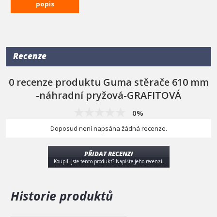
popis
Recenze
0 recenze produktu Guma stěrače 610 mm
-náhradní pryžová-GRAFITOVÁ
0%
Doposud není napsána žádná recenze.
PŘIDAT RECENZI
Koupili jste tento produkt? Napište jeho recenzi.
Historie produktů