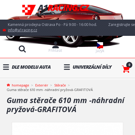
Kamenná prodejna Ostrava Po - Pá 9:00 - 16:00 hod.
Zaregistrujte se
info@a1racing.cz
Přihlásit
Jazyk
0
DLE MODELU AUTA
UNIVERZÁLNÍ DÍLY
homepage
Exteriér
Stěrače
Guma stěrače 610 mm -náhradní pryžová-GRAFITOVÁ
Guma stěrače 610 mm -náhradní
pryžová-GRAFITOVÁ