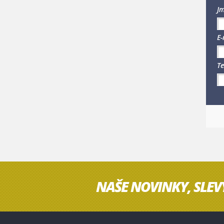
Jm
E-
Te
NAŠE NOVINKY, SLEV