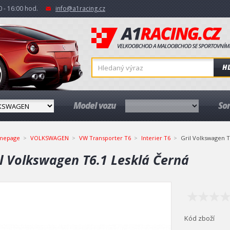
 - 16:00 hod.
info@a1racing.cz
H
Model vozu
So
mepage
VOLKSWAGEN
VW Transporter T6
Interier T6
Gril Volkswagen T
il Volkswagen T6.1 Lesklá Černá
Kód zboží