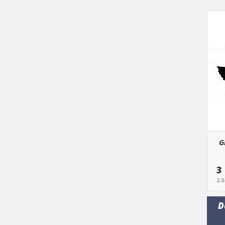
G
3
2-
D