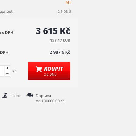
MT
upnost
2-5 DNŮ
3 615 Kč
a s DPH
157.17 EUR
2 987.6 Kč
 DPH
KOUPIT
ks
2-5 DNŮ
Hlídat
Doprava
od 100000.00 Kč