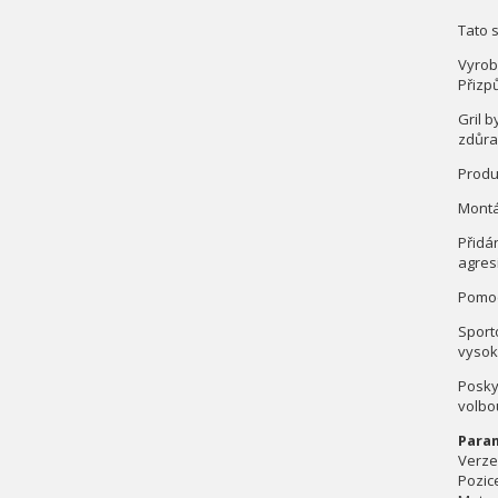
Tato 
Vyrob
Přizp
Gril 
zdůra
Produ
Montá
Přidá
agresi
Pomoc
Sport
vysok
Poskyt
volbo
Para
Verze
Pozic