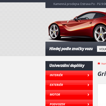
Kamenná prodejna Ostrava Po - Pá 9:00
Hledej podle značky vozu
ho
Univerzální doplňky
Gr
INTERIÉR
EXTERIÉR
MOTOR
PODVOZEK