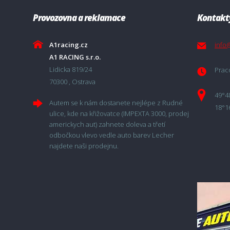
Provozovna a reklamace
Kontakt
A1racing.cz
info
A1 RACING s.r.o.
Lidicka 819/24
Praco
70300 , Ostrava
49°4
Autem se k nám dostanete nejlépe z Rudné
18°1
ulice, kde na křižovatce (IMPEXTA 3000, prodej
americkych aut) zahnete doleva a třetí
odbočkou vlevo vedle auto barev Lecher
najdete naši prodejnu.