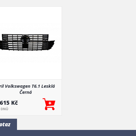
ril Volkswagen T6.1 Lesklá
Černá
 615 Kč
5 DNŮ
otaz