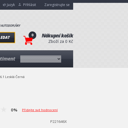
Jazyk
Přihlásit
Zaregistrujte se
0
Nákupní košík
LEDAT
Zboží za 0 Kč
rtiment
6.1 Lesklá Černá
0%
Přidejte své hodnocení
P221646X