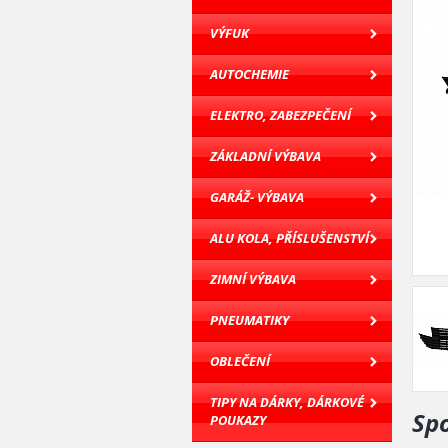
VÝFUK
AUTOCHEMIE
ELEKTRO, ZABEZPEČENÍ
ZÁKLADNÍ VÝBAVA
GARÁŽ- VÝBAVA
ALU KOLA, PŘÍSLUŠENSTVÍ
ZIMNÍ VÝBAVA
PNEUMATIKY
OBLEČENÍ
TIPY NA DÁRKY, DÁRKOVÉ
Spo
POUKAZY