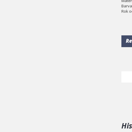
Materi
Barva
Rok o
Re
Hi