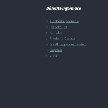
Důležité informace
Obchodní podmínky
Jak nakoupit
Kontakty
Prodejna Ostrava
Splátkový prodej Cetelem
Doprava
O nás