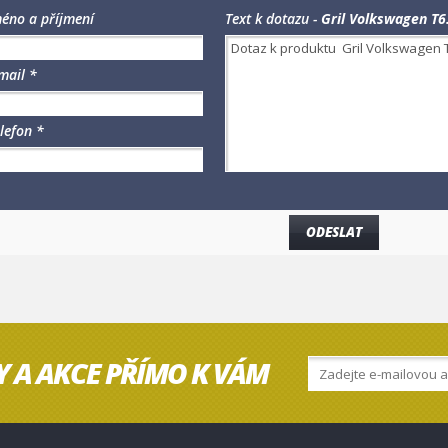
éno a příjmení
Text k dotazu -
Gril Volkswagen T6
mail *
lefon *
Y A AKCE PŘÍMO K VÁM