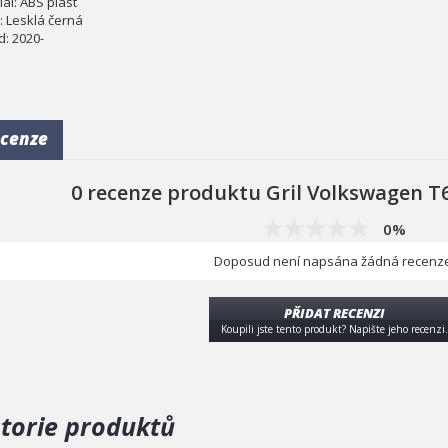
ál: ABS plast
: Lesklá černá
d: 2020-
cenze
0 recenze produktu Gril Volkswagen T6
0%
Doposud není napsána žádná recenze
PŘIDAT RECENZI
Koupili jste tento produkt? Napište jeho recenzi.
storie produktů