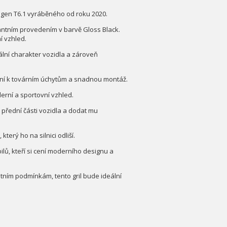
agen T6.1 vyráběného od roku 2020.
gantním provedením v barvě Gloss Black.
 vzhled.
ální charakter vozidla a zároveň
bení k továrním úchytům a snadnou montáž.
erní a sportovní vzhled.
přední části vozidla a dodat mu
erý ho na silnici odliší.
ilů, kteří si cení moderního designu a
ostním podmínkám, tento gril bude ideální