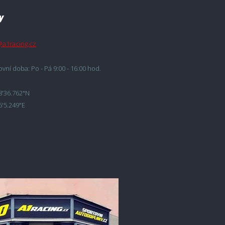
y
@a1racing.cz
vní doba: Po - Pá 9:00 - 16:00 hod.
8'36.762"N
6'5.249"E