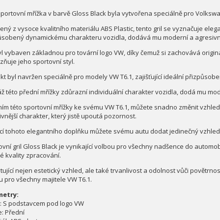
sportovní mřížka v barvě Gloss Black byla vytvořena speciálně pro Volksw
ený z vysoce kvalitního materiálu ABS Plastic, tento gril se vyznačuje ele
ůsobený dynamickému charakteru vozidla, dodává mu moderní a agresivní
byl vybaven základnou pro tovární logo VW, díky čemuž si zachovává origin
zňuje jeho sportovní styl.
kt byl navržen speciálně pro modely VW T6.1, zajišťující ideální přizpůso
ž této přední mřížky zdůrazní individuální charakter vozidla, dodá mu mod
ním této sportovní mřížky ke svému VW T6.1, můžete snadno změnit vzhled 
vnější charakter, který jistě upoutá pozornost.
í tohoto elegantního doplňku můžete svému autu dodat jedinečný vzhled, kt
ovní gril Gloss Black je vynikající volbou pro všechny nadšence do automob
é kvality zpracování.
ující nejen estetický vzhled, ale také trvanlivost a odolnost vůči povětrn
u pro všechny majitele VW T6.1.
metry:
: S podstavcem pod logo VW
e: Přední