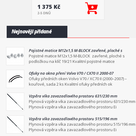
1 375 Kč
2-5 DNŮ
Nejnověji přidané
Pojistné matice M12x1,5 M-BLOCK zavřené, ploché s
podložkou na klíč 19/21
Pojistné matice M12x1,5 M-BLOCK zavřené, ploché s
podložkou na klíč 19/21 Kvalitní pojistné matice
Ofuky na okna pření Volvo V70 / CX70 II 2000-07
Ofuky předních oken Volvo V70 / XC70 II (2000–2007) –
kouřové, sada 2 ks Kvalitní ofuky předních ok
Vzpěra víka zavazadlového prostoru 631/230 mm
Plynová vzpěra víka zavazadlového prostoru 631/230 mm
Plynová vzpěra víka zavazadlového prostoru Ei
Vzpěra víka zavazadlového prostoru 515/196 mm
Plynová vzpěra víka zavazadlového prostoru 515/196 mm
Plynová vzpěra víka zavazadlového prostoru Ei