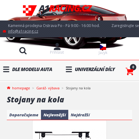
Kamenná prodejna Ostrava Po - Pá 9:00 - 16:00 hod.
Zaregistrujte se
info@a1racing.cz
Přihlásit
Jazyk
0
DLE MODELU AUTA
UNIVERZÁLNÍ DÍLY
homepage
Garáž- výbava
Stojany na kola
Stojany na kola
Doporučujeme
Nejlevnější
Nejdražší